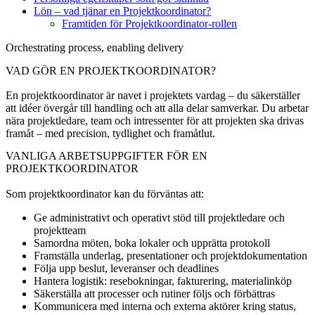
Lön – vad tjänar en Projektkoordinator?
Framtiden för Projektkoordinator‑rollen
Orchestrating process, enabling delivery
VAD GÖR EN PROJEKTKOORDINATOR?
En projektkoordinator är navet i projektets vardag – du säkerställer
att idéer övergår till handling och att alla delar samverkar. Du arbetar
nära projektledare, team och intressenter för att projekten ska drivas
framåt – med precision, tydlighet och framåtlut.
VANLIGA ARBETSUPPGIFTER FÖR EN
PROJEKTKOORDINATOR
Som projektkoordinator kan du förväntas att:
Ge administrativt och operativt stöd till projektledare och
projektteam
Samordna möten, boka lokaler och upprätta protokoll
Framställa underlag, presentationer och projektdokumentation
Följa upp beslut, leveranser och deadlines
Hantera logistik: resebokningar, fakturering, materialinköp
Säkerställa att processer och rutiner följs och förbättras
Kommunicera med interna och externa aktörer kring status,