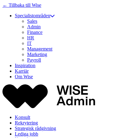
← Tillbaka till Wise
Specialistområden
Sales
Admin
Finance
HR
IT
Management
Marketing
Payroll
Inspiration
Karriär
Om Wise
Konsult
Rekrytering
Strategisk rådgivning
Lediga jobb