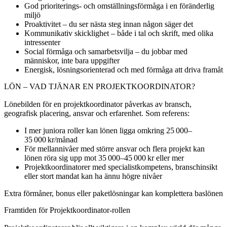
God prioriterings- och omställningsförmåga i en föränderlig
miljö
Proaktivitet – du ser nästa steg innan någon säger det
Kommunikativ skicklighet – både i tal och skrift, med olika
intressenter
Social förmåga och samarbetsvilja – du jobbar med
människor, inte bara uppgifter
Energisk, lösningsorienterad och med förmåga att driva framåt
LÖN – VAD TJÄNAR EN PROJEKTKOORDINATOR?
Lönebilden för en projektkoordinator påverkas av bransch,
geografisk placering, ansvar och erfarenhet. Som referens:
I mer juniora roller kan lönen ligga omkring 25 000–
35 000 kr/månad
För mellannivåer med större ansvar och flera projekt kan
lönen röra sig upp mot 35 000–45 000 kr eller mer
Projektkoordinatorer med specialistkompetens, branschinsikt
eller stort mandat kan ha ännu högre nivåer
Extra förmåner, bonus eller paketlösningar kan komplettera baslönen
Framtiden för Projektkoordinator‑rollen