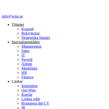
info@wise.se
Tjänster
Konsult
Rekrytering
Strategiska tjänster
Specialist­områden
Management
Sales
IT
Payroll
Admin
Marketing
HR
Finance
Länkar
Inspiration
Om Wise
Karriär
Lediga jobb
Registrera ditt CV
IR