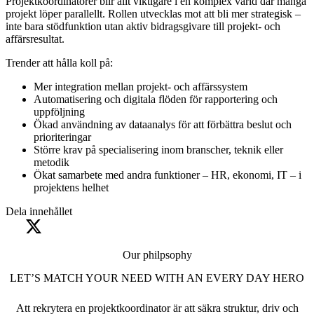
Projektkoordinatorer blir allt viktigare i en komplex värld där många
projekt löper parallellt. Rollen utvecklas mot att bli mer strategisk –
inte bara stödfunktion utan aktiv bidragsgivare till projekt‑ och
affärsresultat.
Trender att hålla koll på:
Mer integration mellan projekt- och affärssystem
Automatisering och digitala flöden för rapportering och
uppföljning
Ökad användning av dataanalys för att förbättra beslut och
prioriteringar
Större krav på specialisering inom branscher, teknik eller
metodik
Ökat samarbete med andra funktioner – HR, ekonomi, IT – i
projektens helhet
Dela innehållet
Our philpsophy
LET’S MATCH YOUR NEED WITH AN EVERY DAY HERO
Att rekrytera en projektkoordinator är att säkra struktur, driv och