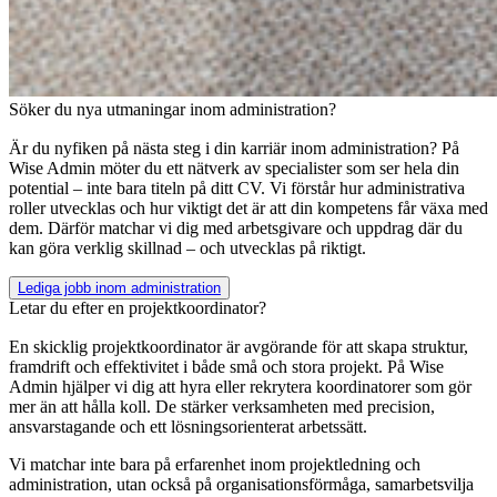
Söker du nya utmaningar inom administration?
Är du nyfiken på nästa steg i din karriär inom administration? På
Wise Admin möter du ett nätverk av specialister som ser hela din
potential – inte bara titeln på ditt CV. Vi förstår hur administrativa
roller utvecklas och hur viktigt det är att din kompetens får växa med
dem. Därför matchar vi dig med arbetsgivare och uppdrag där du
kan göra verklig skillnad – och utvecklas på riktigt.
Lediga jobb inom administration
Letar du efter en projektkoordinator?
En skicklig projektkoordinator är avgörande för att skapa struktur,
framdrift och effektivitet i både små och stora projekt. På Wise
Admin hjälper vi dig att hyra eller rekrytera koordinatorer som gör
mer än att hålla koll. De stärker verksamheten med precision,
ansvarstagande och ett lösningsorienterat arbetssätt.
Vi matchar inte bara på erfarenhet inom projektledning och
administration, utan också på organisationsförmåga, samarbetsvilja