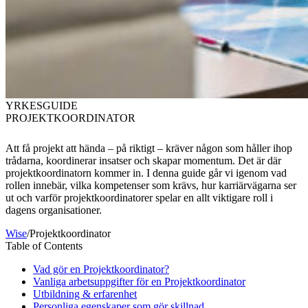
YRKESGUIDE
PROJEKTKOORDINATOR
Att få projekt att hända – på riktigt – kräver någon som håller ihop
trådarna, koordinerar insatser och skapar momentum. Det är där
projektkoordinatorn kommer in. I denna guide går vi igenom vad
rollen innebär, vilka kompetenser som krävs, hur karriärvägarna ser
ut och varför projektkoordinatorer spelar en allt viktigare roll i
dagens organisationer.
Wise
/
Projektkoordinator
Table of Contents
Vad gör en Projektkoordinator?
Vanliga arbetsuppgifter för en Projektkoordinator
Utbildning & erfarenhet
Personliga egenskaper som gör skillnad