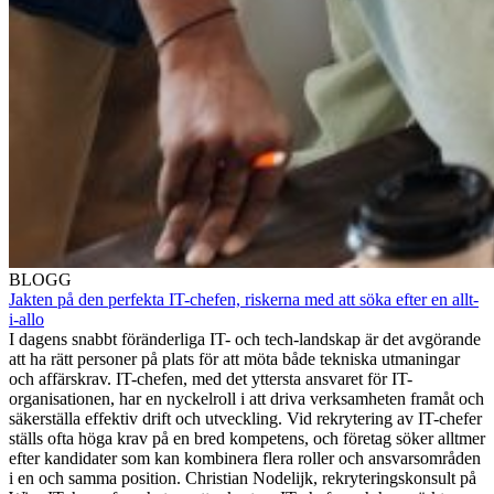
BLOGG
Jakten på den perfekta IT-chefen, riskerna med att söka efter en allt-
i-allo
I dagens snabbt föränderliga IT- och tech-landskap är det avgörande
att ha rätt personer på plats för att möta både tekniska utmaningar
och affärskrav. IT-chefen, med det yttersta ansvaret för IT-
organisationen, har en nyckelroll i att driva verksamheten framåt och
säkerställa effektiv drift och utveckling. Vid rekrytering av IT-chefer
ställs ofta höga krav på en bred kompetens, och företag söker alltmer
efter kandidater som kan kombinera flera roller och ansvarsområden
i en och samma position. Christian Nodelijk, rekryteringskonsult på