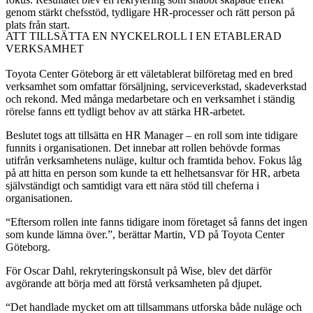
genom stärkt chefsstöd, tydligare HR-processer och rätt person på
plats från start.
ATT TILLSÄTTA EN NYCKELROLL I EN ETABLERAD
VERKSAMHET
Toyota Center Göteborg är ett väletablerat bilföretag med en bred
verksamhet som omfattar försäljning, serviceverkstad, skadeverkstad
och rekond. Med många medarbetare och en verksamhet i ständig
rörelse fanns ett tydligt behov av att stärka HR-arbetet.
Beslutet togs att tillsätta en HR Manager – en roll som inte tidigare
funnits i organisationen. Det innebar att rollen behövde formas
utifrån verksamhetens nuläge, kultur och framtida behov. Fokus låg
på att hitta en person som kunde ta ett helhetsansvar för HR, arbeta
självständigt och samtidigt vara ett nära stöd till cheferna i
organisationen.
“Eftersom rollen inte fanns tidigare inom företaget så fanns det ingen
som kunde lämna över.”, berättar Martin, VD på Toyota Center
Göteborg.
För Oscar Dahl, rekryteringskonsult på Wise, blev det därför
avgörande att börja med att förstå verksamheten på djupet.
“Det handlade mycket om att tillsammans utforska både nuläge och