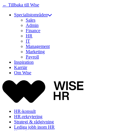
← Tillbaka till Wise
Specialistområden
Sales
Admin
Finance
HR
IT
Management
Marketing
Payroll
Inspiration
Karriär
Om Wise
HR-konsult
HR-rekrytering
Strategi & rådgivning
Lediga jobb inom HR