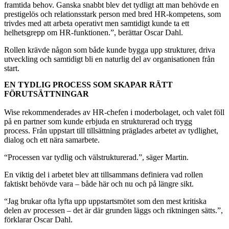
framtida behov. Ganska snabbt blev det tydligt att man behövde en
prestigelös och relationsstark person med bred HR-kompetens, som
trivdes med att arbeta operativt men samtidigt kunde ta ett
helhetsgrepp om HR-funktionen.”, berättar Oscar Dahl.
Rollen krävde någon som både kunde bygga upp strukturer, driva
utveckling och samtidigt bli en naturlig del av organisationen från
start.
EN TYDLIG PROCESS SOM SKAPAR RÄTT
FÖRUTSÄTTNINGAR
Wise rekommenderades av HR-chefen i moderbolaget, och valet föll
på en partner som kunde erbjuda en strukturerad och trygg
process. Från uppstart till tillsättning präglades arbetet av tydlighet,
dialog och ett nära samarbete.
“Processen var tydlig och välstrukturerad.”, säger Martin.
En viktig del i arbetet blev att tillsammans definiera vad rollen
faktiskt behövde vara – både här och nu och på längre sikt.
“Jag brukar ofta lyfta upp uppstartsmötet som den mest kritiska
delen av processen – det är där grunden läggs och riktningen sätts.”,
förklarar Oscar Dahl.