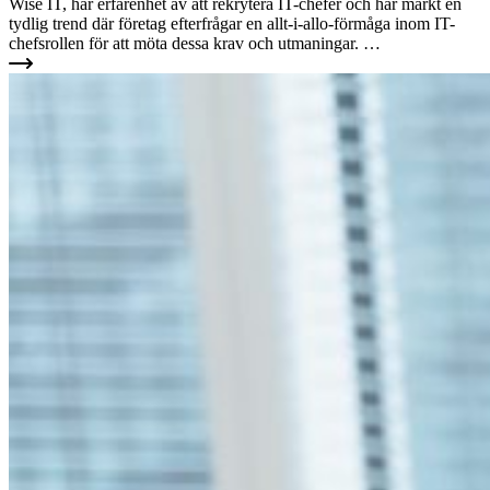
Wise IT, har erfarenhet av att rekrytera IT-chefer och har märkt en
tydlig trend där företag efterfrågar en allt-i-allo-förmåga inom IT-
chefsrollen för att möta dessa krav och utmaningar. …