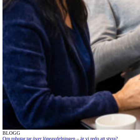
BLOGG
Om robotar tar över löneavdelningen – är vi redo att styra?