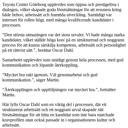
Toyota Center Göteborg upplevdes som öppna och prestigelösa i
dialogen, vilket skapade goda förutsättningar för att resonera kring
både behov, arbetssätt och framtida utveckling. Samtidigt var
intresset för rollen högt, med många kvalificerade kandidater i
processen.
“Den största utmaningen var det stora urvalet. Vi hade många starka
kandidater, vilket ställde höga krav på en strukturerad och noggrann
process för att kunna särskilja kompetens, arbetssätt och personlighet
på ett rättvist sätt.”, berättar Oscar Dahl.
Samarbetet upplevdes som smidigt genom hela processen, med god
kommunikation och löpande återkoppling.
“Mycket bra rakt igenom. Väl genomarbetat och god
kommunikation.”, säger Martin.
“Återkopplingen och uppföljningen var mycket bra.”, fortsätter
Martin.
Här lyfts Oscar Dahl som en viktig del i processen, där ett
strukturerat arbetssätt och ett noggrant urval skapade rätt
förutsättningar för att hitta en kandidat som inte bara matchade
kravprofilen utan också passade in i organisationens kultur och
arbetssätt.