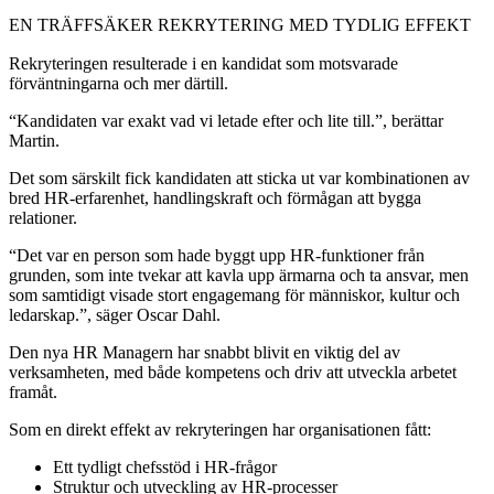
EN TRÄFFSÄKER REKRYTERING MED TYDLIG EFFEKT
Rekryteringen resulterade i en kandidat som motsvarade
förväntningarna och mer därtill.
“Kandidaten var exakt vad vi letade efter och lite till.”, berättar
Martin.
Det som särskilt fick kandidaten att sticka ut var kombinationen av
bred HR-erfarenhet, handlingskraft och förmågan att bygga
relationer.
“Det var en person som hade byggt upp HR-funktioner från
grunden, som inte tvekar att kavla upp ärmarna och ta ansvar, men
som samtidigt visade stort engagemang för människor, kultur och
ledarskap.”, säger Oscar Dahl.
Den nya HR Managern har snabbt blivit en viktig del av
verksamheten, med både kompetens och driv att utveckla arbetet
framåt.
Som en direkt effekt av rekryteringen har organisationen fått:
Ett tydligt chefsstöd i HR-frågor
Struktur och utveckling av HR-processer