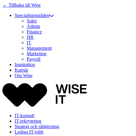
← Tillbaka till Wise
Specialistområden
Sales
Admin
Finance
HR
IT
Management
Marketing
Payroll
Inspiration
Karriär
Om Wise
IT-konsult
IT-rekrytering
Strategi och rådgivning
Lediga IT-jobb