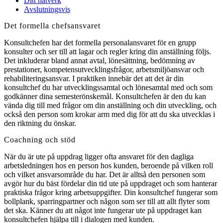
Ditt nätverk
Avslutningsvis
Det formella chefsansvaret
Konsultchefen har det formella personalansvaret för en grupp
konsulter och ser till att lagar och regler kring din anställning följs.
Det inkluderar bland annat avtal, lönesättning, bedömning av
prestationer, kompetensutvecklingsfrågor, arbetsmiljöansvar och
rehabiliteringsansvar. I praktiken innebär det att det är din
konsultchef du har utvecklingssamtal och lönesamtal med och som
godkänner dina semesterönskemål. Konsultchefen är den du kan
vända dig till med frågor om din anställning och din utveckling, och
också den person som krokar arm med dig för att du ska utvecklas i
den riktning du önskar.
Coachning och stöd
När du är ute på uppdrag ligger ofta ansvaret för den dagliga
arbetsledningen hos en person hos kunden, beroende på vilken roll
och vilket ansvarsområde du har. Det är alltså den personen som
avgör hur du bäst fördelar din tid ute på uppdraget och som hanterar
praktiska frågor kring arbetsuppgifter. Din konsultchef fungerar som
bollplank, sparringpartner och någon som ser till att allt flyter som
det ska. Känner du att något inte fungerar ute på uppdraget kan
konsultchefen hjälpa till i dialogen med kunden.