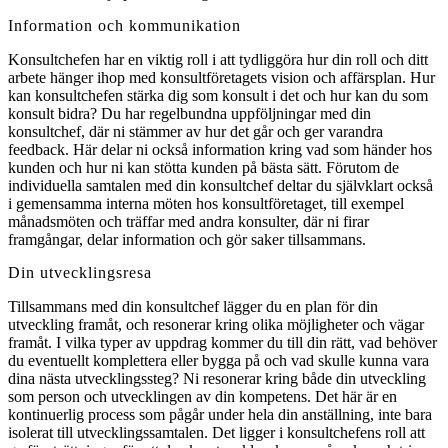
Information och kommunikation
Konsultchefen har en viktig roll i att tydliggöra hur din roll och ditt
arbete hänger ihop med konsultföretagets vision och affärsplan. Hur
kan konsultchefen stärka dig som konsult i det och hur kan du som
konsult bidra? Du har regelbundna uppföljningar med din
konsultchef, där ni stämmer av hur det går och ger varandra
feedback. Här delar ni också information kring vad som händer hos
kunden och hur ni kan stötta kunden på bästa sätt. Förutom de
individuella samtalen med din konsultchef deltar du självklart också
i gemensamma interna möten hos konsultföretaget, till exempel
månadsmöten och träffar med andra konsulter, där ni firar
framgångar, delar information och gör saker tillsammans.
Din utvecklingsresa
Tillsammans med din konsultchef lägger du en plan för din
utveckling framåt, och resonerar kring olika möjligheter och vägar
framåt. I vilka typer av uppdrag kommer du till din rätt, vad behöver
du eventuellt komplettera eller bygga på och vad skulle kunna vara
dina nästa utvecklingssteg? Ni resonerar kring både din utveckling
som person och utvecklingen av din kompetens. Det här är en
kontinuerlig process som pågår under hela din anställning, inte bara
isolerat till utvecklingssamtalen. Det ligger i konsultchefens roll att