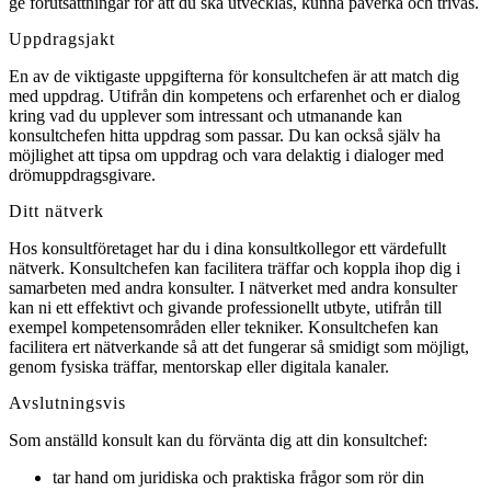
ge förutsättningar för att du ska utvecklas, kunna påverka och trivas.
Uppdragsjakt
En av de viktigaste uppgifterna för konsultchefen är att match dig
med uppdrag. Utifrån din kompetens och erfarenhet och er dialog
kring vad du upplever som intressant och utmanande kan
konsultchefen hitta uppdrag som passar. Du kan också själv ha
möjlighet att tipsa om uppdrag och vara delaktig i dialoger med
drömuppdragsgivare.
Ditt nätverk
Hos konsultföretaget har du i dina konsultkollegor ett värdefullt
nätverk. Konsultchefen kan facilitera träffar och koppla ihop dig i
samarbeten med andra konsulter. I nätverket med andra konsulter
kan ni ett effektivt och givande professionellt utbyte, utifrån till
exempel kompetensområden eller tekniker. Konsultchefen kan
facilitera ert nätverkande så att det fungerar så smidigt som möjligt,
genom fysiska träffar, mentorskap eller digitala kanaler.
Avslutningsvis
Som anställd konsult kan du förvänta dig att din konsultchef:
tar hand om juridiska och praktiska frågor som rör din