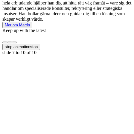
hela erbjudande hjälper han dig att hitta rätt väg framåt – vare sig det
handlar om specialiserade konsulter, rekrytering eller strategiska
insatser. Han bollar gärna idéer och guidar dig till en lösning som
skapar verkligt värde.
Mer om Martin
Keep up with the latest
stop animation
stop
slide
7 to 10
of 10