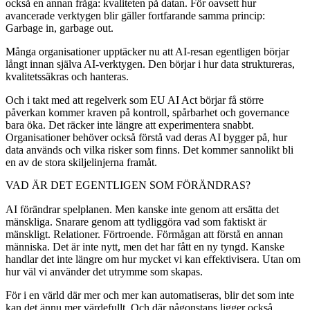
också en annan fråga: kvaliteten på datan. För oavsett hur
avancerade verktygen blir gäller fortfarande samma princip:
Garbage in, garbage out.
Många organisationer upptäcker nu att AI-resan egentligen börjar
långt innan själva AI-verktygen. Den börjar i hur data struktureras,
kvalitetssäkras och hanteras.
Och i takt med att regelverk som EU AI Act börjar få större
påverkan kommer kraven på kontroll, spårbarhet och governance
bara öka. Det räcker inte längre att experimentera snabbt.
Organisationer behöver också förstå vad deras AI bygger på, hur
data används och vilka risker som finns. Det kommer sannolikt bli
en av de stora skiljelinjerna framåt.
VAD ÄR DET EGENTLIGEN SOM FÖRÄNDRAS?
AI förändrar spelplanen. Men kanske inte genom att ersätta det
mänskliga. Snarare genom att tydliggöra vad som faktiskt är
mänskligt. Relationer. Förtroende. Förmågan att förstå en annan
människa. Det är inte nytt, men det har fått en ny tyngd. Kanske
handlar det inte längre om hur mycket vi kan effektivisera. Utan om
hur väl vi använder det utrymme som skapas.
För i en värld där mer och mer kan automatiseras, blir det som inte
kan det ännu mer värdefullt. Och där någonstans ligger också