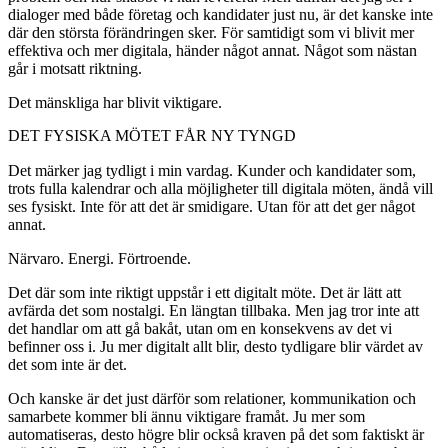
dialoger med både företag och kandidater just nu, är det kanske inte
där den största förändringen sker. För samtidigt som vi blivit mer
effektiva och mer digitala, händer något annat. Något som nästan
går i motsatt riktning.
Det mänskliga har blivit viktigare.
DET FYSISKA MÖTET FÅR NY TYNGD
Det märker jag tydligt i min vardag. Kunder och kandidater som,
trots fulla kalendrar och alla möjligheter till digitala möten, ändå vill
ses fysiskt. Inte för att det är smidigare. Utan för att det ger något
annat.
Närvaro. Energi. Förtroende.
Det där som inte riktigt uppstår i ett digitalt möte. Det är lätt att
avfärda det som nostalgi. En längtan tillbaka. Men jag tror inte att
det handlar om att gå bakåt, utan om en konsekvens av det vi
befinner oss i. Ju mer digitalt allt blir, desto tydligare blir värdet av
det som inte är det.
Och kanske är det just därför som relationer, kommunikation och
samarbete kommer bli ännu viktigare framåt. Ju mer som
automatiseras, desto högre blir också kraven på det som faktiskt är