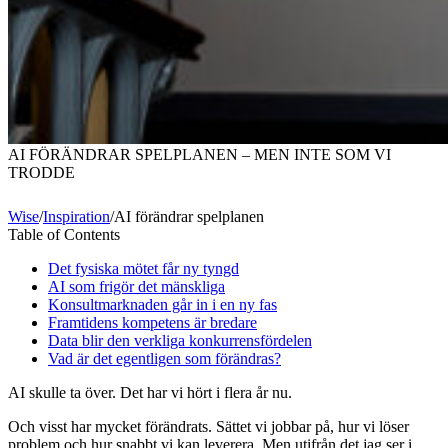
AI FÖRÄNDRAR SPELPLANEN – MEN INTE SOM VI
TRODDE
Wise
/
Inspiration
/
AI förändrar spelplanen
Table of Contents
Det fysiska mötet får ny tyngd
AI som frigör det mänskliga
Konsultmarknaden går in i en ny fas
Framtidens kompetens är bredare
Data blir den verkliga konkurrensfördelen
Vad är det egentligen som förändras?
AI skulle ta över. Det har vi hört i flera år nu.
Och visst har mycket förändrats. Sättet vi jobbar på, hur vi löser
problem och hur snabbt vi kan leverera. Men utifrån det jag ser i