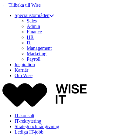
← Tillbaka till Wise
Specialistområden
Sales
Admin
Finance
HR
IT
Management
Marketing
Payroll
Inspiration
Karriär
Om Wise
IT-konsult
IT-rekrytering
Strategi och rådgivning
Lediga IT-jobb