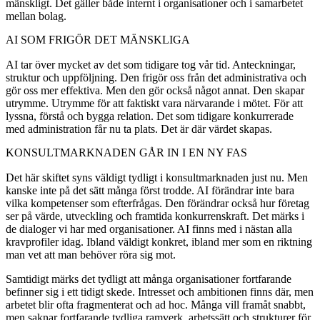
mänskligt. Det gäller både internt i organisationer och i samarbetet
mellan bolag.
AI SOM FRIGÖR DET MÄNSKLIGA
AI tar över mycket av det som tidigare tog vår tid. Anteckningar,
struktur och uppföljning. Den frigör oss från det administrativa och
gör oss mer effektiva. Men den gör också något annat. Den skapar
utrymme. Utrymme för att faktiskt vara närvarande i mötet. För att
lyssna, förstå och bygga relation. Det som tidigare konkurrerade
med administration får nu ta plats. Det är där värdet skapas.
KONSULTMARKNADEN GÅR IN I EN NY FAS
Det här skiftet syns väldigt tydligt i konsultmarknaden just nu. Men
kanske inte på det sätt många först trodde. AI förändrar inte bara
vilka kompetenser som efterfrågas. Den förändrar också hur företag
ser på värde, utveckling och framtida konkurrenskraft. Det märks i
de dialoger vi har med organisationer. AI finns med i nästan alla
kravprofiler idag. Ibland väldigt konkret, ibland mer som en riktning
man vet att man behöver röra sig mot.
Samtidigt märks det tydligt att många organisationer fortfarande
befinner sig i ett tidigt skede. Intresset och ambitionen finns där, men
arbetet blir ofta fragmenterat och ad hoc. Många vill framåt snabbt,
men saknar fortfarande tydliga ramverk, arbetssätt och strukturer för