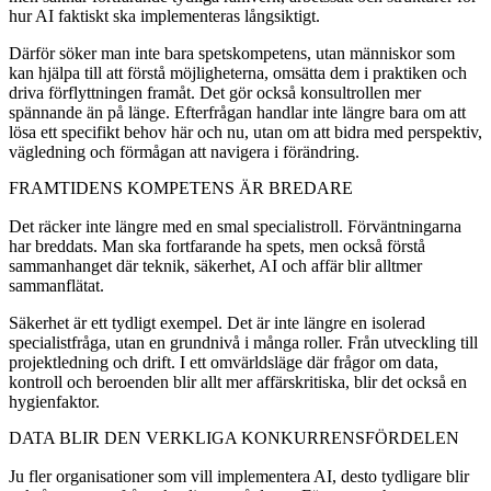
hur AI faktiskt ska implementeras långsiktigt.
Därför söker man inte bara spetskompetens, utan människor som
kan hjälpa till att förstå möjligheterna, omsätta dem i praktiken och
driva förflyttningen framåt. Det gör också konsultrollen mer
spännande än på länge. Efterfrågan handlar inte längre bara om att
lösa ett specifikt behov här och nu, utan om att bidra med perspektiv,
vägledning och förmågan att navigera i förändring.
FRAMTIDENS KOMPETENS ÄR BREDARE
Det räcker inte längre med en smal specialistroll. Förväntningarna
har breddats. Man ska fortfarande ha spets, men också förstå
sammanhanget där teknik, säkerhet, AI och affär blir alltmer
sammanflätat.
Säkerhet är ett tydligt exempel. Det är inte längre en isolerad
specialistfråga, utan en grundnivå i många roller. Från utveckling till
projektledning och drift. I ett omvärldsläge där frågor om data,
kontroll och beroenden blir allt mer affärskritiska, blir det också en
hygienfaktor.
DATA BLIR DEN VERKLIGA KONKURRENSFÖRDELEN
Ju fler organisationer som vill implementera AI, desto tydligare blir