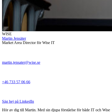
WISE
Martin Jensäter
Market Area Director för Wise IT
martin.jensater@wise.se
+46 733 57 06 66
Säg hej på LinkedIn
Hör av dig till Martin. Med sin djupa förståelse för både IT och Wise