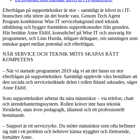
Efterfrågan på supporttekniker är stor – samtidigt är klivet in i IT-
branschen ofta större än det borde vara. Genom Tech Agent
Program kombinerar Wise IT servicebakgrund med teknisk
utbildning och bygger framtidens supportkonsulter från grunden.
Här berättar Anne Eklöf, konsultchef på Wise IT och ansvarig för
programmet, och Linn Humla, tidigare deltagare, om satsningen som
minskar gapet mellan potential och efterfrågan.
NÄR SERVICE OCH TEKNIK MÖTS SKAPAS RÄTT
KOMPETENS
– När vi startade programmet 2019 såg vi att det fanns en stor
efterfrågan på supporttekniker. Samtidigt upplevde våra beställare att
den sociala och serviceinriktade delen i rollen ibland saknades, säger
Anne Eklöf.
Som supporttekniker arbetar du nära människor – via telefon, chatt
och ärendehanteringssystem. Rollen kräver inte bara teknisk
förståelse, utan även pedagogik, tålamod och ett professionellt
bemötande.
– Support är ett serviceyrke. Du möter människor som ofta befinner
sig mitt i ett problem och behöver känna trygghet och förtroende,
fortsätter Anne.