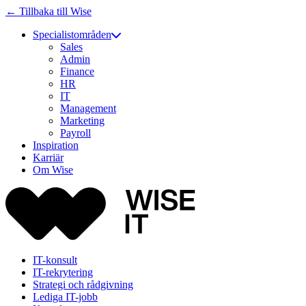
← Tillbaka till Wise
Specialistområden
Sales
Admin
Finance
HR
IT
Management
Marketing
Payroll
Inspiration
Karriär
Om Wise
IT-konsult
IT-rekrytering
Strategi och rådgivning
Lediga IT-jobb