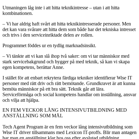
Utmaningen låg inte i att hitta teknikintresse – utan i att hitta
kombinationen.
– Vi har aldrig haft svårt att hitta teknikintresserade personer. Men
det kan vara svårare att hitta dem som både har det tekniska intresset
och trivs i den serviceinriktade delen av rollen.
Programmet föddes ur en tydlig marknadsinsikt.
– Vi tänkte att vi kan slå ihop två saker: om vi tar människor med
stark servicebakgrund och bygger på med teknik, så kan vi skapa
egen kompetens, berättar Anne.
I stället för att enbart rekrytera färdiga tekniker identifierar Wise IT
personer med rätt driv och rätt bemötande. Grundkravet är att kunna
bemöta människor på ett bra sätt. Teknik går att lära.
Serviceförmåga och social kompetens handlar om inställning, ansvar
och vilja att hjälpa.
EN FEM VECKOR LÅNG INTENSIVUTBILDNING MED
ANSTÄLLNING SOM MÅL
Tech Agent Program är en fem veckor lång intensivutbildning som
Wise IT driver tillsammans med Lexicon IT-proffs.
Blir man antagen
har man en anställning klar hos oss efter avslutad utbildning,