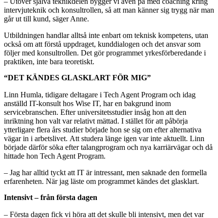
– Utöver själva teknikdelen bygger vi även på med coaching kring
intervjuteknik och konsultrollen, så att man känner sig trygg när man
går ut till kund, säger Anne.
Utbildningen handlar alltså inte enbart om teknisk kompetens, utan
också om att förstå uppdraget, kunddialogen och det ansvar som
följer med konsultrollen.
Det gör programmet yrkesförberedande i
praktiken, inte bara teoretiskt.
“DET KÄNDES GLASKLART FÖR MIG”
Linn Humla, tidigare deltagare i Tech Agent Program och idag
anställd IT-konsult hos Wise IT, har en bakgrund inom
servicebranschen. Efter universitetsstudier insåg hon att den
inriktning hon valt var relativt mättad. I stället för att påbörja
ytterligare flera års studier började hon se sig om efter alternativa
vägar in i arbetslivet.
Att studera länge igen var inte aktuellt. Linn
började därför söka efter talangprogram och nya karriärvägar och då
hittade hon Tech Agent Program.
– Jag har alltid tyckt att IT är intressant, men saknade den formella
erfarenheten. När jag läste om programmet kändes det glasklart.
Intensivt – från första dagen
– Första dagen fick vi höra att det skulle bli intensivt, men det var