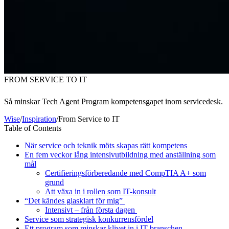
FROM SERVICE TO IT
Så minskar Tech Agent Program kompetensgapet inom servicedesk.
Wise
/
Inspiration
/
From Service to IT
Table of Contents
När service och teknik möts skapas rätt kompetens
En fem veckor lång intensivutbildning med anställning som
mål
Certifieringsförberedande med CompTIA A+ som
grund
Att växa in i rollen som IT-konsult
“Det kändes glasklart för mig”
Intensivt – från första dagen
Service som strategisk konkurrensfördel
Ett program som minskar klivet in i IT-branschen