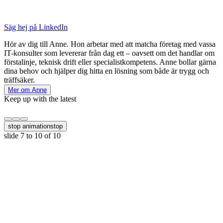
Säg hej på LinkedIn
Hör av dig till Anne. Hon arbetar med att matcha företag med vassa
IT-konsulter som levererar från dag ett – oavsett om det handlar om
förstalinje, teknisk drift eller specialistkompetens. Anne bollar gärna
dina behov och hjälper dig hitta en lösning som både är trygg och
träffsäker.
Mer om Anne
Keep up with the latest
stop animation
stop
slide
7 to 10
of 10