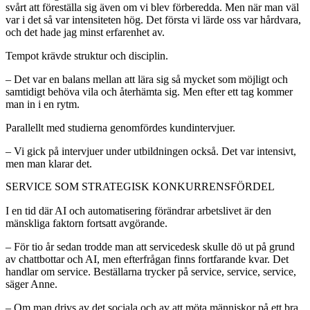
svårt att föreställa sig även om vi blev förberedda. Men när man väl
var i det så var intensiteten hög. Det första vi lärde oss var hårdvara,
och det hade jag minst erfarenhet av.
Tempot krävde struktur och disciplin.
– Det var en balans mellan att lära sig så mycket som möjligt och
samtidigt behöva vila och återhämta sig. Men efter ett tag kommer
man in i en rytm.
Parallellt med studierna genomfördes kundintervjuer.
– Vi gick på intervjuer under utbildningen också. Det var intensivt,
men man klarar det.
SERVICE SOM STRATEGISK KONKURRENSFÖRDEL
I en tid där AI och automatisering förändrar arbetslivet är den
mänskliga faktorn fortsatt avgörande.
– För tio år sedan trodde man att servicedesk skulle dö ut på grund
av chattbottar och AI, men efterfrågan finns fortfarande kvar. Det
handlar om service. Beställarna trycker på service, service, service,
säger Anne.
– Om man drivs av det sociala och av att möta människor på ett bra