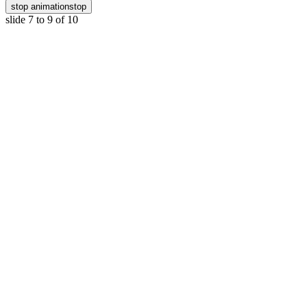
stop animation
stop
slide
7 to 9
of 10