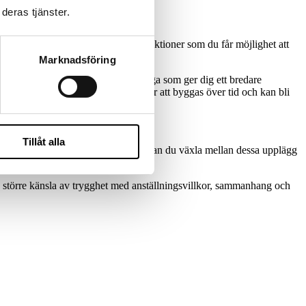
deras tjänster.
, personer inom olika verksamhetsfunktioner som du får möjlighet att
tvis en mängd olika möjligheter.
Marknadsföring
an också finnas verksamhetsansvariga som ger dig ett bredare
 nya uppdrag. Ditt nätverk kommer att byggas över tid och kan bli
Tillåt alla
-konsultföretag. Genom ditt yrkesliv kan du växla mellan dessa upplägg
n större känsla av trygghet med anställningsvillkor, sammanhang och