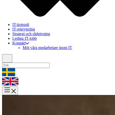
IT-konsult
IT-rekrytering
Strategi och rådgivning
Lediga IT-jobb
Kontakt
Möt våra medarbetare inom IT