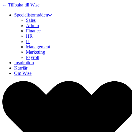
← Tillbaka till Wise
Specialistområden
Sales
Admin
Finance
HR
IT
Management
Marketing
Payroll
Inspiration
Karriär
Om Wise