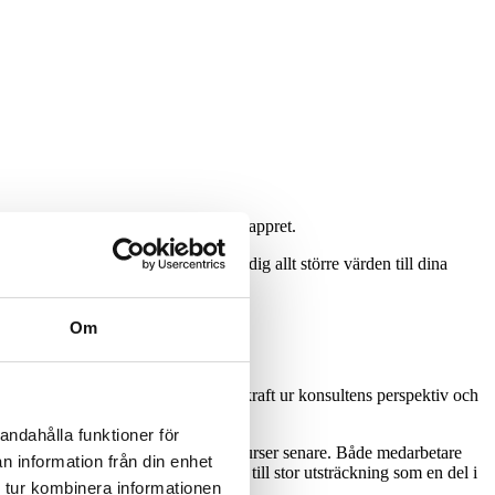
 både på ett personligt plan och på pappret.
ch samma ställe, och du kan ta med dig allt större värden till dina
m eller stötta upp som extra resurs.
Om
i konsultrollen blir det både en drivkraft ur konsultens perspektiv och
andahålla funktioner för
t och enstaka kompetensutvecklande kurser senare. Både medarbetare
n information från din enhet
ärld. För dig som konsult kommer det till stor utsträckning som en del i
 tur kombinera informationen