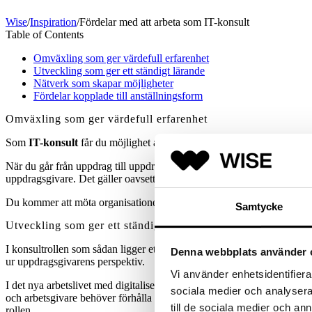
Wise
/
Inspiration
/
Fördelar med att arbeta som IT-konsult
Table of Contents
Omväxling som ger värdefull erfarenhet
Utveckling som ger ett ständigt lärande
Nätverk som skapar möjligheter
Fördelar kopplade till anställningsform
Omväxling som ger värdefull erfarenhet
Som
IT-konsult
får du möjlighet att på kortare tid än som anställd up
När du går från uppdrag till uppdrag bygger du hela tiden på din erfaren
uppdragsgivare. Det gäller oavsett om dina uppdrag är kortare eller lä
Du kommer att möta organisationer som ligger i framkant och du komme
Samtycke
Utveckling som ger ett ständigt lärande
I konsultrollen som sådan ligger ett inslag av kontinuerligt lärande. D
Denna webbplats använder 
ur uppdragsgivarens perspektiv.
Vi använder enhetsidentifierar
I det nya arbetslivet med digitalisering och ständigt förändrade komp
sociala medier och analysera 
och arbetsgivare behöver förhålla sig till ett livslångt lärande, genom 
till de sociala medier och a
rollen.