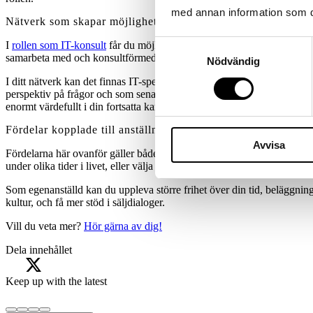
med annan information som du 
Nätverk som skapar möjligheter
Samtyckesval
I
rollen som IT-konsult
får du möjlighet att träffa många olika person
samarbeta med och konsultförmedlare som stöttar dig på vägen. Det här
Nödvändig
I ditt nätverk kan det finnas IT-specialister som kompletterar din e
perspektiv på frågor och som senare kan rekommendera dig. Du kommer
enormt värdefullt i din fortsatta karriär.
Fördelar kopplade till anställningsform
Avvisa
Fördelarna här ovanför gäller både för dig som väljer att arbeta som e
under olika tider i livet, eller välja det upplägg som du själv trivs bäst
Som egenanställd kan du uppleva större frihet över din tid, beläggni
kultur, och få mer stöd i säljdialoger.
Vill du veta mer?
Hör gärna av dig!
Dela innehållet
Keep up with the latest