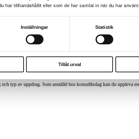
har tillhandahållit eller som de har samlat in när du har använt 
er med skilda erfarenheter. Det kan vara experter inom ditt eget område
 gör att du bygger upp ett stort personligt nätverk, och det skapar give
Inställningar
Statistik
gen kompetens och som du kan bolla utmaningar och lösningar med. Det k
 förmodligen också att möta konsultförmedlare som kan hjälpa dig till
Tillåt urval
genanställd IT-konsult och för dig som väljer en anställning hos ett IT
 med.
ng och typ av uppdrag. Som anställd hos konsultbolag kan du uppleva e