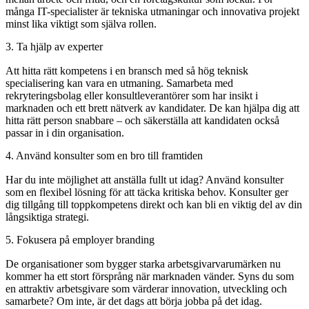
många IT-specialister är tekniska utmaningar och innovativa projekt
minst lika viktigt som själva rollen.
3. Ta hjälp av experter
Att hitta rätt kompetens i en bransch med så hög teknisk
specialisering kan vara en utmaning. Samarbeta med
rekryteringsbolag eller konsultleverantörer som har insikt i
marknaden och ett brett nätverk av kandidater. De kan hjälpa dig att
hitta rätt person snabbare – och säkerställa att kandidaten också
passar in i din organisation.
4. Använd konsulter som en bro till framtiden
Har du inte möjlighet att anställa fullt ut idag? Använd konsulter
som en flexibel lösning för att täcka kritiska behov. Konsulter ger
dig tillgång till toppkompetens direkt och kan bli en viktig del av din
långsiktiga strategi.
5. Fokusera på employer branding
De organisationer som bygger starka arbetsgivarvarumärken nu
kommer ha ett stort försprång när marknaden vänder. Syns du som
en attraktiv arbetsgivare som värderar innovation, utveckling och
samarbete? Om inte, är det dags att börja jobba på det idag.