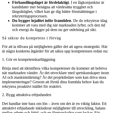
Förhandlingsläget är fördelaktigt
. I en lågkonjunktur är
kandidater mer benägna att värdesätta trygghet och
långsiktighet, vilket kan ge dig bättre förutsättningar i
rekryteringsprocessen.
Du bygger lojalitet inför framtiden
. De du rekryterar idag
kommer att vara med dig när marknaden lyfter, och den tid
och energi du lägger på dem nu ger utdelning på sikt.
Så säkrar du kompetens i förväg
För att ta tillvara på möjligheten gäller det att agera strategiskt. Här
är några konkreta åtgärder för att säkra upp kompetensen redan nu:
1. Gör en kompetenskartläggning
Börja med att identifiera vilka kompetenser du kommer att behöva
när marknaden vänder. Är det utvecklare med spetskunskaper inom
AI och maskininlärning? Är det projektledare som kan driva stora
implementeringar? Genom att förstå dina framtida behov kan du
rekrytera proaktivt istället för reaktivt.
2. Bygg attraktiva erbjudanden
Det handlar inte bara om lön – även om det är en viktig faktor. Ett
attraktivt erbjudande inkluderar möjligheter till utveckling, balans
mellan arbete och fritid, och en företagskultur som lockar. För