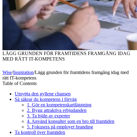
LÄGG GRUNDEN FÖR FRAMTIDENS FRAMGÅNG IDAG
MED RÄTT IT-KOMPETENS
Wise
/
Inspiration
/
Lägg grunden för framtidens framgång idag med
rätt IT-kompetens
Table of Contents
Utnyttja den gyllene chansen
Så säkrar du kompetens i förväg
1. Gör en kompetenskartläggning
2. Bygg attraktiva erbjudanden
3. Ta hjälp av experter
4. Använd konsulter som en bro till framtiden
5. Fokusera på employer branding
Ta kontroll över framtiden