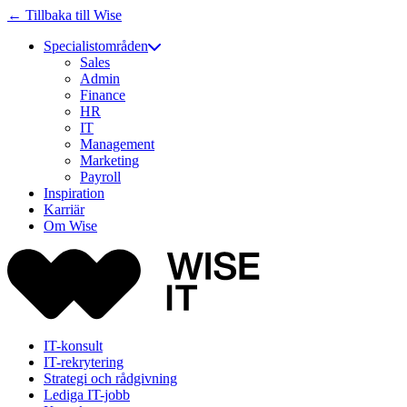
← Tillbaka till Wise
Specialistområden
Sales
Admin
Finance
HR
IT
Management
Marketing
Payroll
Inspiration
Karriär
Om Wise
IT-konsult
IT-rekrytering
Strategi och rådgivning
Lediga IT-jobb