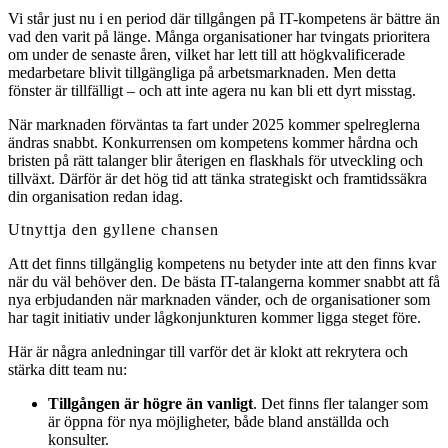
Vi står just nu i en period där tillgången på IT-kompetens är bättre än
vad den varit på länge. Många organisationer har tvingats prioritera
om under de senaste åren, vilket har lett till att högkvalificerade
medarbetare blivit tillgängliga på arbetsmarknaden. Men detta
fönster är tillfälligt – och att inte agera nu kan bli ett dyrt misstag.
När marknaden förväntas ta fart under 2025 kommer spelreglerna
ändras snabbt. Konkurrensen om kompetens kommer hårdna och
bristen på rätt talanger blir återigen en flaskhals för utveckling och
tillväxt. Därför är det hög tid att tänka strategiskt och framtidssäkra
din organisation redan idag.
Utnyttja den gyllene chansen
Att det finns tillgänglig kompetens nu betyder inte att den finns kvar
när du väl behöver den. De bästa IT-talangerna kommer snabbt att få
nya erbjudanden när marknaden vänder, och de organisationer som
har tagit initiativ under lågkonjunkturen kommer ligga steget före.
Här är några anledningar till varför det är klokt att rekrytera och
stärka ditt team nu:
Tillgången är högre än vanligt
. Det finns fler talanger som
är öppna för nya möjligheter, både bland anställda och
konsulter.