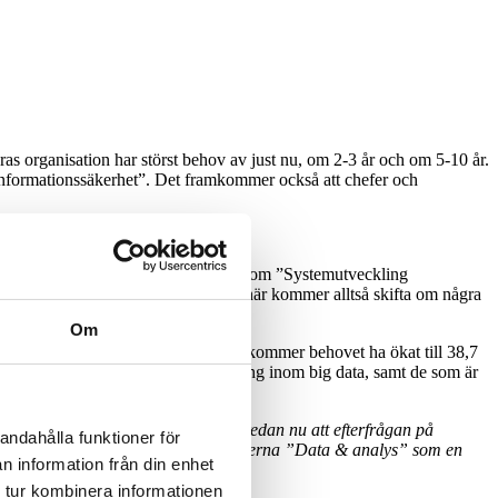
as organisation har störst behov av just nu, om 2-3 år och om 5-10 år.
/informationssäkerhet”. Det framkommer också att chefer och
tionssäkerhet
” följt av kompetens inom ”Systemutveckling
- och lösningsarkitekter
”. Men det här kommer alltså skifta om några
Om
behov av denna kompetens. Om 2-3 år kommer behovet ha ökat till 38,7
ch dataanalytiker med specialisering inom big data, samt de som är
hanterar i dag. På Wise IT ser vi redan nu att efterfrågan på
andahålla funktioner för
gav över 37 procent av IT-specialisterna ”Data & analys” som en
n information från din enhet
 tur kombinera informationen