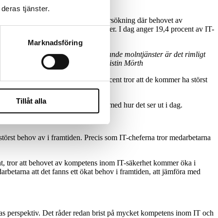
deras tjänster.
. Detta bekräftas också i årets undersökning där behovet av
av kompetens inom molntjänster växer. I dag anger 19,4 procent av IT-
m 10 år.
Marknadsföring
en utvecklingen skulle stanna av. Gällande molntjänster är det rimligt
oven därefter stabiliseras, säger Kristin Mörth
hov av dessa tjänster men 29,6 procent tror att de kommer ha störst
Tillåt alla
tjänster inom detta område jämfört med hur det ser ut i dag.
törst behov av i framtiden. Precis som IT-cheferna tror medarbetarna
nt, tror att behovet av kompetens inom IT-säkerhet kommer öka i
betarna att det fanns ett ökat behov i framtiden, att jämföra med
as perspektiv. Det råder redan brist på mycket kompetens inom IT och