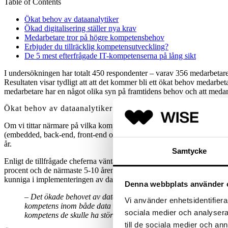
Table of Contents
Ökat behov av dataanalytiker
Ökad digitalisering ställer nya krav
Medarbetare tror på högre kompetensbehov
Erbjuder du tillräcklig kompetensutveckling?
De 5 mest efterfrågade IT-kompetenserna på lång sikt
I undersökningen har totalt 450 respondenter – varav 356 medarbetare 
Resultaten visar tydligt att att det kommer bli ett ökat behov medar
medarbetare har en något olika syn på framtidens behov och att meda
Ökat behov av dataanalytiker
Om vi tittar närmare på vilka kompetenser som
IT-cheferna
har störst
(embedded, back-end, front-end och fullstack)”, ”Data & Analys (ink
år.
Samtycke
Enligt de tillfrågade cheferna väntas en rejäl behovsökning av perso
procent och de närmaste 5-10 åren kommer behovet vara så mycket som
kunniga i implementeringen av datadrivna strategier, som experter in
Denna webbplats använder 
– Det ökade behovet av dataanalytiker (Data Analyst) är högst
Vi använder enhetsidentifierar
kompetens inom både data och analys ökar. Resultaten stämme
sociala medier och analysera 
kompetens de skulle ha störst behov av om 5-10 år, säger Krist
till de sociala medier och a