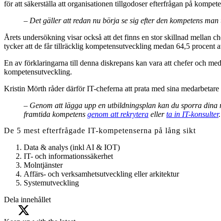
för att säkerställa att organisationen tillgodoser efterfrågan på kompeten
– Det gäller att redan nu börja se sig efter den kompetens man 
Årets undersökning visar också att det finns en stor skillnad mellan 
tycker att de får tillräcklig kompetensutveckling medan 64,5 procent av
En av förklaringarna till denna diskrepans kan vara att chefer och me
kompetensutveckling.
Kristin Mörth råder därför IT-cheferna att prata med sina medarbetare
– Genom att lägga upp en utbildningsplan kan du sporra dina
framtida kompetens
genom att rekrytera
eller
ta in IT-konsulter
De 5 mest efterfrågade IT-kompetenserna på lång sikt
Data & analys (inkl AI & IOT)
IT- och informationssäkerhet
Molntjänster
Affärs- och verksamhetsutveckling eller arkitektur
Systemutveckling
Dela innehållet