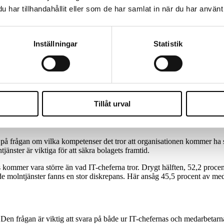
har tillhandahållit eller som de har samlat in när du har använt 
a såg ett ökat behov av kompetenser inom IT-säkerhet och molntjänster
4,9 procent om 2-3 år, samt till 41,4 procent om 5-10 år. Även behovet 
 30,6 procent tror att de kommer ha störst behov av denna kompetens o
Inställningar
Statistik
ra krav på bättre IT-säkerhet och det finns ingen anledning att tro att d
a organisationer väntas arbeta med att migrera till molnet och att beh
 också öka en hel del. I dag har 17,2 procent av IT-cheferna störst be
Tillåt urval
 på lång sikt även om IT-cheferna ser en något minskad efterfrågan av 
 på frågan om vilka kompetenser det tror att organisationen kommer ha s
nster är viktiga för att säkra bolagets framtid.
kommer vara större än vad IT-cheferna tror. Drygt hälften, 52,2 proce
 molntjänster fanns en stor diskrepans. Här ansåg 45,5 procent av medar
Den frågan är viktig att svara på både ur IT-chefernas och medarbetarn