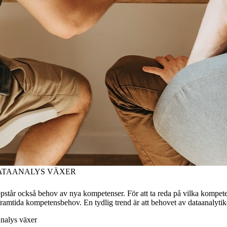
ATAANALYS VÄXER
står också behov av nya kompetenser. För att ta reda på vilka kompeten
ramtida kompetensbehov. En tydlig trend är att behovet av dataanalytike
nalys växer