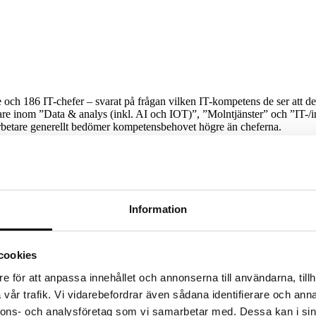
och 186 IT-chefer – svarat på frågan vilken IT-kompetens de ser att der
betare inom ”Data & analys (inkl. AI och IOT)”, ”Molntjänster” och ”IT-
rbetare generellt bedömer kompetensbehovet högre än cheferna.
 behov av i dag framkommer att de är kompetens inom ”
IT- och informa
. AI och IOT)”, ”
DevOps
(development och operations)”, samt ”
System
Information
ner som kan analysera data. I dag har 23,7 procent av cheferna störst 
 45,2 procent. Kompetenser inom detta område inkluderar datavetare o
om AI och IoT.
cookies
 förståelig med tanke på den växande mängden data som organisationer 
e för att anpassa innehållet och annonserna till användarna, tillh
r också med en liknande undersökning vi gjorde år 2021. Redan då an
vår trafik. Vi vidarebefordrar även sådana identifierare och anna
in Mörth på Wise IT.
nnons- och analysföretag som vi samarbetar med. Dessa kan i sin