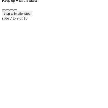
Keep up with the latest
stop animation
stop
slide
7 to 9
of 10