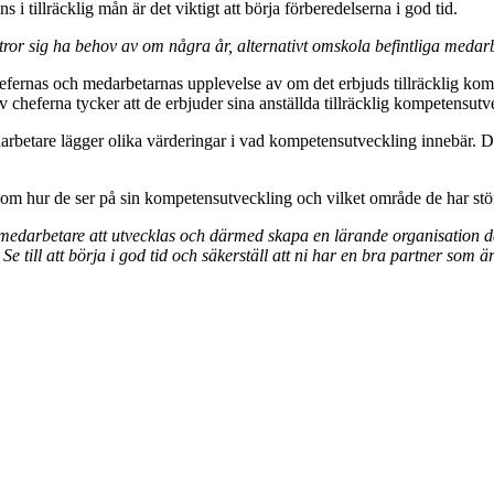
s i tillräcklig mån är det viktigt att börja förberedelserna i god tid.
tror sig ha behov av om några år, alternativt omskola befintliga medarb
chefernas och medarbetarnas upplevelse av om det erbjuds tillräcklig k
 cheferna tycker att de erbjuder sina anställda tillräcklig kompetensutv
darbetare lägger olika värderingar i vad kompetensutveckling innebär. D
 om hur de ser på sin kompetensutveckling och vilket område de har stö
 medarbetare att utvecklas och därmed skapa en lärande organisation
. Se till att börja i god tid och säkerställ att ni har en bra partner som 