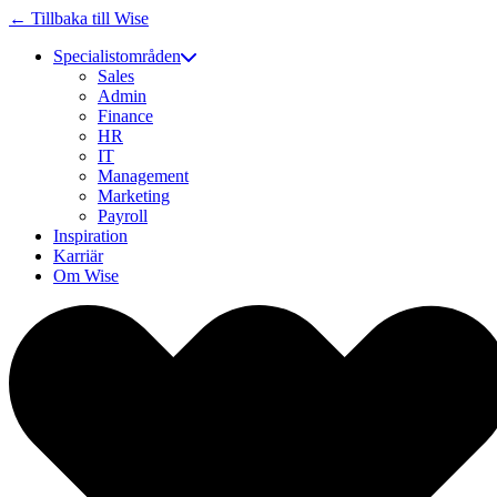
← Tillbaka till Wise
Specialistområden
Sales
Admin
Finance
HR
IT
Management
Marketing
Payroll
Inspiration
Karriär
Om Wise