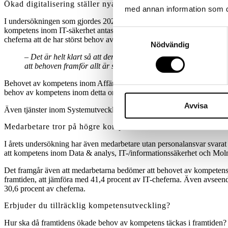
Ökad digitalisering ställer nya krav
med annan information som du 
I undersökningen som gjordes 2021 framkom också att IT-specialistern
kompetens inom IT-säkerhet antas öka från dagens 32,8 procent till 3
Samtyckesval
cheferna att de har störst behov av kompetens inom molntjänster, men
Nödvändig
– Det är helt klart så att den ökade digitaliseringen ställer sto
att behoven framför allt är stora under de närmsta åren då mång
Behovet av kompetens inom Affärs- eller verksamhetsutveckling kommer
behov av kompetens inom detta område om 5-10 år.
Avvisa
Även tjänster inom Systemutveckling kommer vara fortsatt efterfrågade
Medarbetare tror på högre kompetensbehov
I årets undersökning har även medarbetare utan personalansvar svarat
att kompetens inom Data & analys, IT-/informationssäkerhet och Molntjä
Det framgår även att medarbetarna bedömer att behovet av kompetens 
framtiden, att jämföra med 41,4 procent av IT-cheferna. Även avseende
30,6 procent av cheferna.
Erbjuder du tillräcklig kompetensutveckling?
Hur ska då framtidens ökade behov av kompetens täckas i framtiden? 