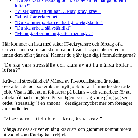
”Du ska vara stresstålig och klara av att ha många bollar i
luften?”
”Vi ser gärna att du har … krav, krav, krav ”
”Minst 7 år erfarenhet”
”Du kommer jobba i en härlig företagskultur”
”Du ska arbeta självständigt”
”Mening, efter mening, efter mening…”
Här kommer en lista med saker IT-rekryterare och företag ofta
skriver – men som kan skrämma bort våra IT-specialister redan
innan dem sökt tjänsten! Känner du själv igen dig i formuleringarna?
”Du ska vara stresstålig och klara av att ha många bollar i
luften?”
Kräver ni stresstålighet? Många av IT-specialisterna är redan
överarbetade och söker ibland nytt jobb för att få mindre stressade
jobb. Visa istället att ni fokuserar på balans – och samarbete för att
arbeta hållbart i längden. Personligen ryser jag varje gång jag ser
ordet ”stresstålig” i en annons – det säger mycket mer om företaget
än kandidaten.
”Vi ser gärna att du har … krav, krav, krav ”
Många av oss skriver en lång kravlista och glömmer kommunicera
ut vad ni som företag kan erbjuda.