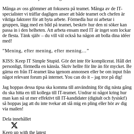
Många av oss glömmer att fokusera på teamet. Många av de IT-
specialister vi träffar dagligen anser att både teamet och chefen är
viktiga faktorer för att byta arbete. Förmedla hur ni arbetar i
gruppen, lägg med en bild på teamet, beskriv hur den ni söker kan
passa in i den helheten. Att arbeta ensam med IT är inget som lockar
de flesta. Tänk själv – du vill väl också ha någon att bolla dina idéer
med!
”Mening, efter mening, efter mening…”
KISS: Keep IT Simple Stupid. Gör det inte för komplicerat. Håll det
personligt, förmedla en känsla. Skriv hellre för lite än för mycket. Be
gärna en från IT-teamet läsa igenom annonsen eller be om input från
något relevant forum på internet. You can do it – jag tror på dig!
Jag hoppas dessa tipsa ska komma till användning för dig nästa gång
du ska hitta en till kollega till IT-teamet. Undrar ni något kring hur
man kan nå ut mer effektivt till IT-kandidater (digitalt och fysiskt!)
så hoppas jag att du inte tvekar att slå mig en pling eller hör av dig
via mailen!
Dela innehållet
Keep up with the latest