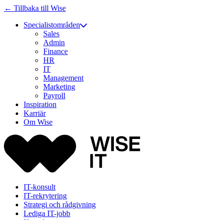
← Tillbaka till Wise
Specialistområden
Sales
Admin
Finance
HR
IT
Management
Marketing
Payroll
Inspiration
Karriär
Om Wise
IT-konsult
IT-rekrytering
Strategi och rådgivning
Lediga IT-jobb