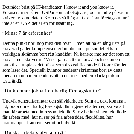
Det råder brist på IT-kandidater. I know it and you know it.
Fokusera mer på era USPar som arbetsgivare, och mindre på vad ni
kräver av kandidaten. Kom också ihåg att t.ex. ”bra företagskultur”
inte är en USP, det är en förutsättning.
”Minst 7 år erfarenhet”
Denna punkt hör ihop med den ovan – men att ha en lång lista på
krav vad gäller kompetenser, erfarenhet och personlighet kan
verkligen skrämma bort rätt kandidat. Ni kanske inte ser det som ett
krav – men skriver ni ”Vi ser gärna att du har…” och sedan en
punktlista upplevs det oftast som diskvalificerande faktorer för den
som läser det. Speciellt kvinnor tenderar skrämmas bort av detta,
medan män har en tendens att ta det mer med en klackspark och
testa ändå.
”Du kommer jobba i en härlig företagskultur”
Undvik generaliseringar och självklarheter. Som att t.ex. komma i
tid, prata om en härlig företagskultur i generella termer, skriva att
man får arbeta med intressant teknik. Skriv hellre vilken teknik de
får arbeta med, hur ni ser på fria arbetstider, flexibilitet, hur
roadmappen framöver ser ut och dylikt.
”Du ska arbeta självständigt”