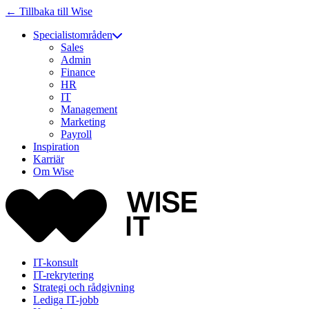
← Tillbaka till Wise
Specialistområden
Sales
Admin
Finance
HR
IT
Management
Marketing
Payroll
Inspiration
Karriär
Om Wise
IT-konsult
IT-rekrytering
Strategi och rådgivning
Lediga IT-jobb