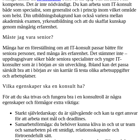
kompetens. Det är inte nödvändigt. Du kan arbeta som IT-konsult
både som specialist, som generalist och i princip inom vilket område
som helst. Din utbildningsbakgrund kan också variera mellan
akademisk examen, yrkesutbildning och att du skaffat kunskap
genom mångårig erfarenhet.
Måste jag vara senior?
Många har en föreställning om att IT-konsult passar bättre för
seniora personer, med många års erfarenhet. Det stämmer inte –
uppdragsgivare söker både seniora specialister och yngre IT-
konsulter som är i början av sin utveckling. Ibland kan det passa
särskilt bra att i början av sin karriär få testa olika arbetsuppgifter
och arbetsplatser.
Vilka egenskaper ska en konsult ha?
För att du ska trivas och fungera bra i en konsultroll är några
egenskaper och förmågor extra viktiga:
Starkt självledarskap: du är självgående och kan ta eget ansvar
för att arbeta mot mål och deadlines.
Samarbetsförmåga: du behöver kunna kliva in och ut ur team
och samarbeten på ett smidigt, relationsskapande och
förtroendefullt sätt.