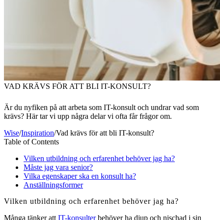
VAD KRÄVS FÖR ATT BLI IT-KONSULT?
Är du nyfiken på att arbeta som IT-konsult och undrar vad som
krävs? Här tar vi upp några delar vi ofta får frågor om.
Wise
/
Inspiration
/
Vad krävs för att bli IT-konsult?
Table of Contents
Vilken utbildning och erfarenhet behöver jag ha?
Måste jag vara senior?
Vilka egenskaper ska en konsult ha?
Anställningsformer
Vilken utbildning och erfarenhet behöver jag ha?
Många tänker att
IT-konsulter
behöver ha djup och nischad i sin