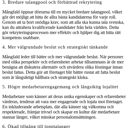
3. Bredare talangpool och förbättrad rekrytering
Mångfald öppnar dörrarna till en mycket bredare talangpool, vilket
gör det möjligt att hitta de allra bästa kandidaterna för varje roll.
Genom att ta bort onödiga krav, som att alla ska kunna tala svenska,
kan du attrahera kvalificerade kandidater från hela världen. Detta
gör rekryteringsprocessen mer effektiv och hjälper dig att hitta rätt
kompetens snabbare.
4. Mer välgrundade beslut och strategiskt tänkande
Mångfald leder till bättre och mer välgrundade beslut. När personer
med olika perspektiv och erfarenheter arbetar tillsammans är de mer
benägna att diskutera alternativ och utvärdera olika lösningar innan
beslut fattas. Detta gör att företaget blir bättre rustat att fatta beslut
som är långsiktigt hållbara och strategiskt kloka.
5. Högre medarbetarengagemang och långsiktig lojalitet
Medarbetare som känner att deras unika egenskaper och erfarenheter
värderas, tenderar att vara mer engagerade och lojala mot företaget.
En inkluderande arbetsplats, där alla känner sig välkomna och
respekterade, främjar trivsel och skapar en kultur där medarbetare
stannar längre, vilket minskar personalomsättningen.
6. Ökad tillgång till topptalanger