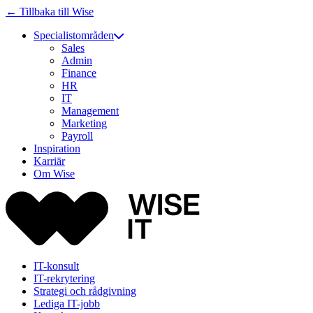
← Tillbaka till Wise
Specialistområden
Sales
Admin
Finance
HR
IT
Management
Marketing
Payroll
Inspiration
Karriär
Om Wise
IT-konsult
IT-rekrytering
Strategi och rådgivning
Lediga IT-jobb