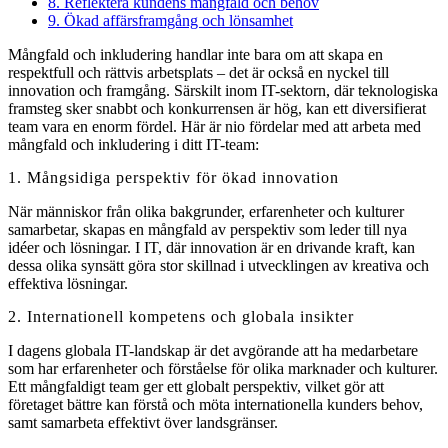
8. Reflektera kundens mångfald och behov
9. Ökad affärsframgång och lönsamhet
Mångfald och inkludering handlar inte bara om att skapa en
respektfull och rättvis arbetsplats – det är också en nyckel till
innovation och framgång. Särskilt inom IT-sektorn, där teknologiska
framsteg sker snabbt och konkurrensen är hög, kan ett diversifierat
team vara en enorm fördel. Här är nio fördelar med att arbeta med
mångfald och inkludering i ditt IT-team:
1. Mångsidiga perspektiv för ökad innovation
När människor från olika bakgrunder, erfarenheter och kulturer
samarbetar, skapas en mångfald av perspektiv som leder till nya
idéer och lösningar. I IT, där innovation är en drivande kraft, kan
dessa olika synsätt göra stor skillnad i utvecklingen av kreativa och
effektiva lösningar.
2. Internationell kompetens och globala insikter
I dagens globala IT-landskap är det avgörande att ha medarbetare
som har erfarenheter och förståelse för olika marknader och kulturer.
Ett mångfaldigt team ger ett globalt perspektiv, vilket gör att
företaget bättre kan förstå och möta internationella kunders behov,
samt samarbeta effektivt över landsgränser.