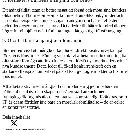
8. Reflektera kundens mångfald och behov
Ett mångfaldigt team är bättre rustat att förstå och möta sina kunders
olika behov. När medarbetarna kommer från olika bakgrunder och
har olika perspektiv kan de skapa lösningar som bättre reflekterar
och tillgodoser kundernas krav. Detta leder till bättre kundrelationer,
högre kundnöjdhet och i förlängningen långsiktig affärsframgång.
9. Ökad affärsframgång och lönsamhet
Studier har visat att mångfald kan ha en direkt positiv inverkan på
företagets lönsamhet. Företag som aktivt arbetar med inkludering har
ofta större förmåga att driva innovation, förstå nya marknader och nå
nya kundsegment. Detta leder till ökad konkurrenskraft och en
starkare affärsposition, vilket på sikt kan ge högre intäkter och större
lönsamhet.
Att arbeta aktivt med mångfald och inkludering ger inte bara en
bättre arbetsplats, utan skapar också en starkare och mer
framgångsrik organisation. I en bransch som ständigt förändras, som
IT, är dessa fördelar inte bara en moralisk förpliktelse – de är också
en konkurrensfördel.
Dela innehållet