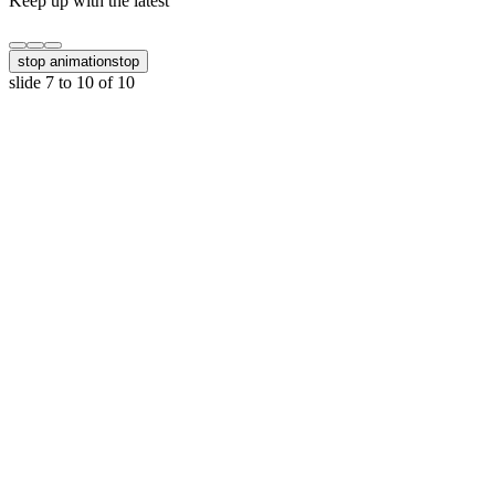
Keep up with the latest
stop animation
stop
slide
7 to 10
of 10