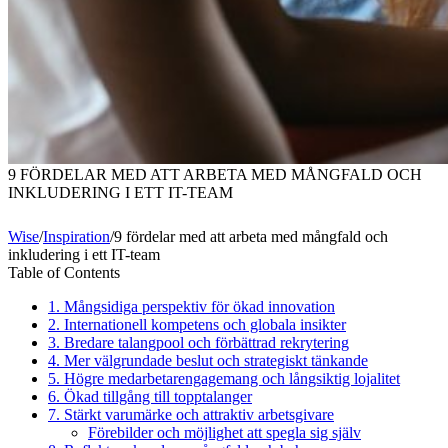
9 FÖRDELAR MED ATT ARBETA MED MÅNGFALD OCH
INKLUDERING I ETT IT-TEAM
Wise
/
Inspiration
/
9 fördelar med att arbeta med mångfald och
inkludering i ett IT-team
Table of Contents
1. Mångsidiga perspektiv för ökad innovation
2. Internationell kompetens och globala insikter
3. Bredare talangpool och förbättrad rekrytering
4. Mer välgrundade beslut och strategiskt tänkande
5. Högre medarbetarengagemang och långsiktig lojalitet
6. Ökad tillgång till topptalanger
7. Stärkt varumärke och attraktiv arbetsgivare
Förebilder och möjlighet att spegla sig själv