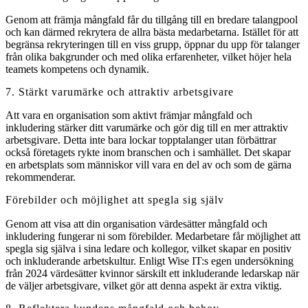
Genom att främja mångfald får du tillgång till en bredare talangpool
och kan därmed rekrytera de allra bästa medarbetarna. Istället för att
begränsa rekryteringen till en viss grupp, öppnar du upp för talanger
från olika bakgrunder och med olika erfarenheter, vilket höjer hela
teamets kompetens och dynamik.
7. Stärkt varumärke och attraktiv arbetsgivare
Att vara en organisation som aktivt främjar mångfald och
inkludering stärker ditt varumärke och gör dig till en mer attraktiv
arbetsgivare. Detta inte bara lockar topptalanger utan förbättrar
också företagets rykte inom branschen och i samhället. Det skapar
en arbetsplats som människor vill vara en del av och som de gärna
rekommenderar.
Förebilder och möjlighet att spegla sig själv
Genom att visa att din organisation värdesätter mångfald och
inkludering fungerar ni som förebilder. Medarbetare får möjlighet att
spegla sig själva i sina ledare och kollegor, vilket skapar en positiv
och inkluderande arbetskultur. Enligt Wise IT:s egen undersökning
från 2024 värdesätter kvinnor särskilt ett inkluderande ledarskap när
de väljer arbetsgivare, vilket gör att denna aspekt är extra viktig.