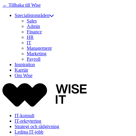
← Tillbaka till Wise
Specialistområden
Sales
Admin
Finance
HR
IT
Management
Marketing
Payroll
Inspiration
Karriär
Om Wise
IT-konsult
IT-rekrytering
Strategi och rådgivning
Lediga IT-jobb