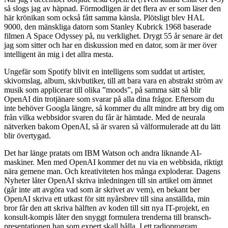
så slogs jag av häpnad. Förmodligen är det flera av er som läser den
här krönikan som också fått samma känsla. Plötsligt blev HAL
9000, den mänskliga datorn som Stanley Kubrick 1968 baserade
filmen A Space Odyssey på, nu verklighet. Drygt 55 år senare är det
jag som sitter och har en diskussion med en dator, som är mer över
intelligent än mig i det allra mesta.
Ungefär som Spotify blivit en intelligens som suddat ut artister,
skivomslag, album, skivbutiker, till att bara vara en abstrakt ström av
musik som applicerar till olika ”moods”, på samma sätt så blir
OpenAI din trotjänare som svarar på alla dina frågor. Eftersom du
inte behöver Googla längre, så kommer du allt mindre att bry dig om
från vilka webbsidor svaren du får är hämtade. Med de neurala
nätverken bakom OpenAI, så är svaren så välformulerade att du lätt
blir övertygad.
Det har länge pratats om IBM Watson och andra liknande AI-
maskiner. Men med OpenAI kommer det nu via en webbsida, riktigt
nära gemene man. Och kreativiteten hos många exploderar. Dagens
Nyheter låter OpenAI skriva inledningen till sin artikel om ämnet
(går inte att avgöra vad som är skrivet av vem), en bekant ber
OpenAI skriva ett utkast för sitt nyårsbrev till sina anställda, min
bror får den att skriva hälften av koden till sitt nya IT-projekt, en
konsult-kompis låter den snyggt formulera trenderna till bransch-
presentationen han som expert skall hålla. I ett radioprogram