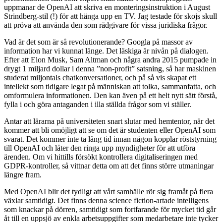
uppmanar de OpenAI att skriva en monteringsinstruktion i August
Strindberg-stil (!) för att hänga upp en TV. Jag testade för skojs skull
att pröva att använda den som rådgivare för vissa juridiska frågor.
Vad är det som är så revolutionerande? Googla på massor av
information har vi kunnat länge. Det läskiga är nivån på dialogen.
Efter att Elon Musk, Sam Altman och några andra 2015 pumpade in
drygt 1 miljard dollar i denna ”non-profit” satsning, så har maskinen
studerat miljontals chatkonversationer, och på så vis skapat ett
intellekt som tidigare legat på människan att tolka, sammanfatta, och
omformulera informationen. Den kan även på ett helt nytt sätt förstå,
fylla i och göra antaganden i illa ställda frågor som vi ställer.
Antar att lärarna på universiteten snart slutar med hemtentor, när det
kommer att bli omöjligt att se om det är studenten eller OpenAI som
svarat. Det kommer inte ta lång tid innan någon kopplar röststyrning
till OpenAI och låter den ringa upp myndigheter för att utföra
ärenden. Om vi hittills försökt kontrollera digitaliseringen med
GDPR-kontroller, så vittnar detta om att det finns större utmaningar
längre fram.
Med OpenAI blir det tydligt att vårt samhälle rör sig framåt på flera
växlar samtidigt. Det finns denna science fiction-artade intelligens
som knackar på dörren, samtidigt som fortfarande för mycket tid går
åt till en uppsjö av enkla arbetsuppgifter som medarbetare inte tycker