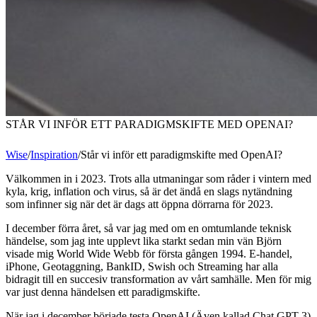
STÅR VI INFÖR ETT PARADIGMSKIFTE MED OPENAI?
Wise
/
Inspiration
/
Står vi inför ett paradigmskifte med OpenAI?
Välkommen in i 2023. Trots alla utmaningar som råder i vintern med
kyla, krig, inflation och virus, så är det ändå en slags nytändning
som infinner sig när det är dags att öppna dörrarna för 2023.
I december förra året, så var jag med om en omtumlande teknisk
händelse, som jag inte upplevt lika starkt sedan min vän Björn
visade mig World Wide Webb för första gången 1994. E-handel,
iPhone, Geotaggning, BankID, Swish och Streaming har alla
bidragit till en succesiv transformation av vårt samhälle. Men för mig
var just denna händelsen ett paradigmskifte.
När jag i december började testa OpenAI (Även kallad Chat GPT-3)