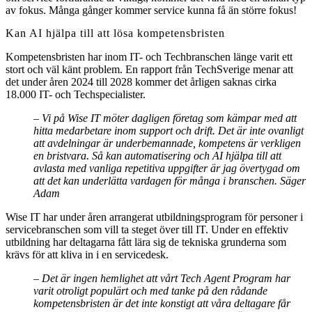
av fokus. Många gånger kommer service kunna få än större fokus!
Kan AI hjälpa till att lösa kompetensbristen
Kompetensbristen har inom IT- och Techbranschen länge varit ett
stort och väl känt problem. En rapport från TechSverige menar att
det under åren 2024 till 2028 kommer det årligen saknas cirka
18.000 IT- och Techspecialister.
– Vi på Wise IT möter dagligen företag som kämpar med att
hitta medarbetare inom support och drift. Det är inte ovanligt
att avdelningar är underbemannade, kompetens är verkligen
en bristvara. Så kan automatisering och AI hjälpa till att
avlasta med vanliga repetitiva uppgifter är jag övertygad om
att det kan underlätta vardagen för många i branschen. Säger
Adam
Wise IT har under åren arrangerat utbildningsprogram för personer i
servicebranschen som vill ta steget över till IT. Under en effektiv
utbildning har deltagarna fått lära sig de tekniska grunderna som
krävs för att kliva in i en servicedesk.
– Det är ingen hemlighet att vårt Tech Agent Program har
varit otroligt populärt och med tanke på den rådande
kompetensbristen är det inte konstigt att våra deltagare får