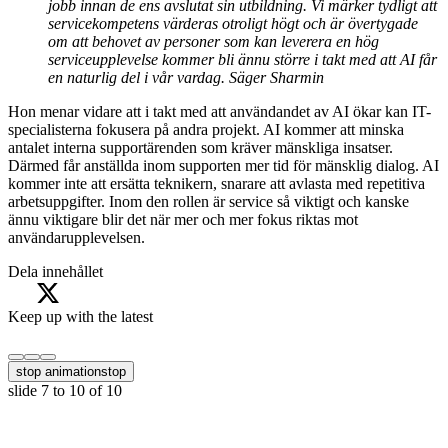
jobb innan de ens avslutat sin utbildning. Vi märker tydligt att
servicekompetens värderas otroligt högt och är övertygade
om att behovet av personer som kan leverera en hög
serviceupplevelse kommer bli ännu större i takt med att AI får
en naturlig del i vår vardag. Säger Sharmin
Hon menar vidare att i takt med att användandet av AI ökar kan IT-
specialisterna fokusera på andra projekt. AI kommer att minska
antalet interna supportärenden som kräver mänskliga insatser.
Därmed får anställda inom supporten mer tid för mänsklig dialog. AI
kommer inte att ersätta teknikern, snarare att avlasta med repetitiva
arbetsuppgifter. Inom den rollen är service så viktigt och kanske
ännu viktigare blir det när mer och mer fokus riktas mot
användarupplevelsen.
Dela innehållet
Keep up with the latest
stop animation
stop
slide
7 to 10
of 10