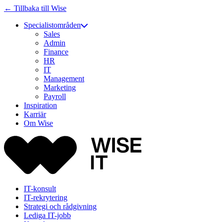
← Tillbaka till Wise
Specialistområden
Sales
Admin
Finance
HR
IT
Management
Marketing
Payroll
Inspiration
Karriär
Om Wise
IT-konsult
IT-rekrytering
Strategi och rådgivning
Lediga IT-jobb