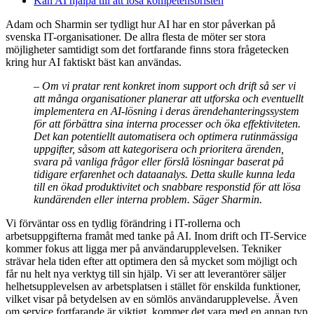
Kan AI hjälpa till att lösa kompetensbristen
Adam och Sharmin ser tydligt hur AI har en stor påverkan på
svenska IT-organisationer. De allra flesta de möter ser stora
möjligheter samtidigt som det fortfarande finns stora frågetecken
kring hur AI faktiskt bäst kan användas.
– Om vi pratar rent konkret inom support och drift så ser vi
att många organisationer planerar att utforska och eventuellt
implementera en AI-lösning i deras ärendehanteringssystem
för att förbättra sina interna processer och öka effektiviteten.
Det kan potentiellt automatisera och optimera rutinmässiga
uppgifter, såsom att kategorisera och prioritera ärenden,
svara på vanliga frågor eller förslå lösningar baserat på
tidigare erfarenhet och dataanalys. Detta skulle kunna leda
till en ökad produktivitet och snabbare responstid för att lösa
kundärenden eller interna problem. Säger Sharmin.
Vi förväntar oss en tydlig förändring i IT-rollerna och
arbetsuppgifterna framåt med tanke på AI. Inom drift och IT-Service
kommer fokus att ligga mer på användarupplevelsen. Tekniker
strävar hela tiden efter att optimera den så mycket som möjligt och
får nu helt nya verktyg till sin hjälp. Vi ser att leverantörer säljer
helhetsupplevelsen av arbetsplatsen i stället för enskilda funktioner,
vilket visar på betydelsen av en sömlös användarupplevelse. Även
om service fortfarande är viktigt, kommer det vara med en annan typ