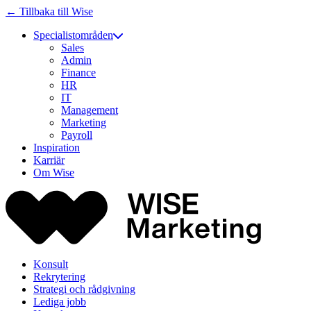
← Tillbaka till Wise
Specialistområden
Sales
Admin
Finance
HR
IT
Management
Marketing
Payroll
Inspiration
Karriär
Om Wise
Konsult
Rekrytering
Strategi och rådgivning
Lediga jobb