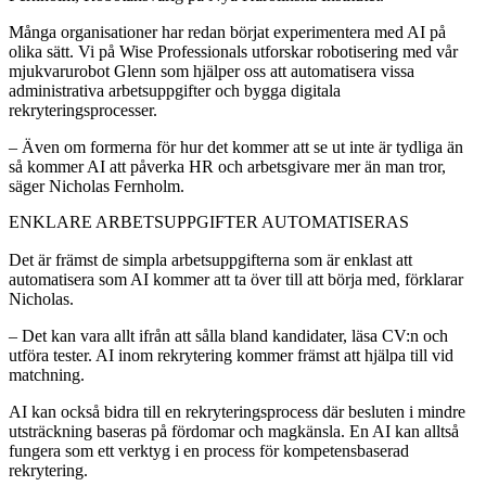
Många organisationer har redan börjat experimentera med AI på
olika sätt. Vi på Wise Professionals utforskar robotisering med vår
mjukvarurobot Glenn som hjälper oss att automatisera vissa
administrativa arbetsuppgifter och bygga digitala
rekryteringsprocesser.
– Även om formerna för hur det kommer att se ut inte är tydliga än
så kommer AI att påverka HR och arbetsgivare mer än man tror,
säger Nicholas Fernholm.
ENKLARE ARBETSUPPGIFTER AUTOMATISERAS
Det är främst de simpla arbetsuppgifterna som är enklast att
automatisera som AI kommer att ta över till att börja med, förklarar
Nicholas.
– Det kan vara allt ifrån att sålla bland kandidater, läsa CV:n och
utföra tester. AI inom rekrytering kommer främst att hjälpa till vid
matchning.
AI kan också bidra till en rekryteringsprocess där besluten i mindre
utsträckning baseras på fördomar och magkänsla. En AI kan alltså
fungera som ett verktyg i en process för kompetensbaserad
rekrytering.