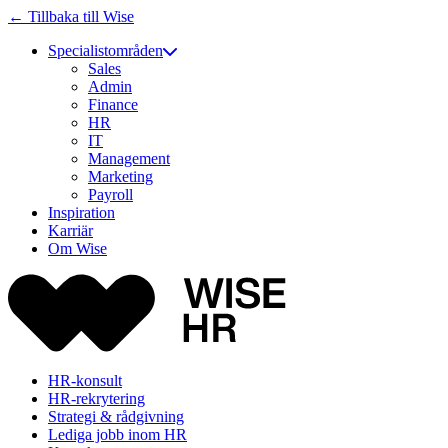
← Tillbaka till Wise
Specialistområden
Sales
Admin
Finance
HR
IT
Management
Marketing
Payroll
Inspiration
Karriär
Om Wise
HR-konsult
HR-rekrytering
Strategi & rådgivning
Lediga jobb inom HR