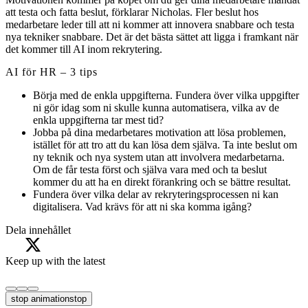
att testa och fatta beslut, förklarar Nicholas. Fler beslut hos
medarbetare leder till att ni kommer att innovera snabbare och testa
nya tekniker snabbare. Det är det bästa sättet att ligga i framkant när
det kommer till AI inom rekrytering.
AI för HR – 3 tips
Börja med de enkla uppgifterna. Fundera över vilka uppgifter
ni gör idag som ni skulle kunna automatisera, vilka av de
enkla uppgifterna tar mest tid?
Jobba på dina medarbetares motivation att lösa problemen,
istället för att tro att du kan lösa dem själva. Ta inte beslut om
ny teknik och nya system utan att involvera medarbetarna.
Om de får testa först och själva vara med och ta beslut
kommer du att ha en direkt förankring och se bättre resultat.
Fundera över vilka delar av rekryteringsprocessen ni kan
digitalisera. Vad krävs för att ni ska komma igång?
Dela innehållet
Keep up with the latest
stop animation
stop