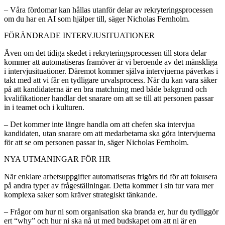
– Våra fördomar kan hållas utanför delar av rekryteringsprocessen
om du har en AI som hjälper till, säger Nicholas Fernholm.
FÖRÄNDRADE INTERVJUSITUATIONER
Även om det tidiga skedet i rekryteringsprocessen till stora delar
kommer att automatiseras framöver är vi beroende av det mänskliga
i intervjusituationer. Däremot kommer själva intervjuerna påverkas i
takt med att vi får en tydligare urvalsprocess. När du kan vara säker
på att kandidaterna är en bra matchning med både bakgrund och
kvalifikationer handlar det snarare om att se till att personen passar
in i teamet och i kulturen.
– Det kommer inte längre handla om att chefen ska intervjua
kandidaten, utan snarare om att medarbetarna ska göra intervjuerna
för att se om personen passar in, säger Nicholas Fernholm.
NYA UTMANINGAR FÖR HR
När enklare arbetsuppgifter automatiseras frigörs tid för att fokusera
på andra typer av frågeställningar. Detta kommer i sin tur vara mer
komplexa saker som kräver strategiskt tänkande.
– Frågor om hur ni som organisation ska branda er, hur du tydliggör
ert “why” och hur ni ska nå ut med budskapet om att ni är en