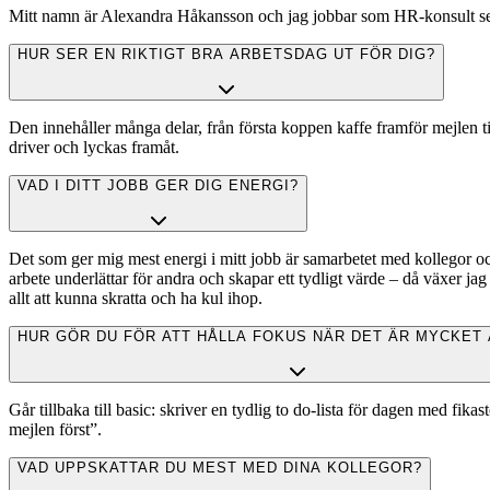
Mitt namn är Alexandra Håkansson och jag jobbar som HR-konsult sedan 
HUR SER EN RIKTIGT BRA ARBETSDAG UT FÖR DIG?
Den innehåller många delar, från första koppen kaffe framför mejlen ti
driver och lyckas framåt.
VAD I DITT JOBB GER DIG ENERGI?
Det som ger mig mest energi i mitt jobb är samarbetet med kollegor och
arbete underlättar för andra och skapar ett tydligt värde – då växer ja
allt att kunna skratta och ha kul ihop.
HUR GÖR DU FÖR ATT HÅLLA FOKUS NÄR DET ÄR MYCKET
Går tillbaka till basic: skriver en tydlig to do-lista för dagen med fikas
mejlen först”.
VAD UPPSKATTAR DU MEST MED DINA KOLLEGOR?