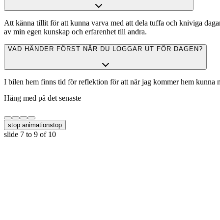
Att känna tillit för att kunna varva med att dela tuffa och kniviga da
av min egen kunskap och erfarenhet till andra.
VAD HÄNDER FÖRST NÄR DU LOGGAR UT FÖR DAGEN?
I bilen hem finns tid för reflektion för att när jag kommer hem kunn
Häng med på det senaste
stop animation
stop
slide
8 to 10
of 10