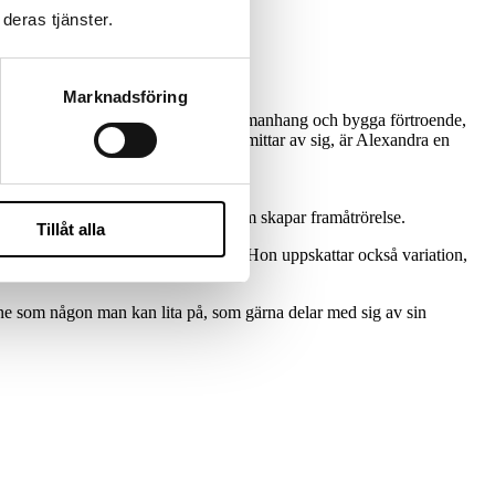
deras tjänster.
Marknadsföring
vid att snabbt sätta sig in i nya sammanhang och bygga förtroende,
om behöver göras och en värme som smittar av sig, är Alexandra en
 och medarbetare hittar lösningar som skapar framåtrörelse.
Tillåt alla
känna att hennes insats gör skillnad. Hon uppskattar också variation,
ne som någon man kan lita på, som gärna delar med sig av sin