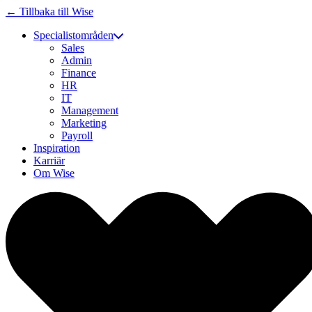
← Tillbaka till Wise
Specialistområden
Sales
Admin
Finance
HR
IT
Management
Marketing
Payroll
Inspiration
Karriär
Om Wise