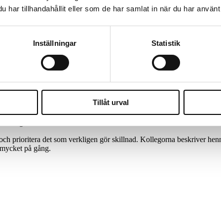
har tillhandahållit eller som de har samlat in när du har använt 
Meet Alexandra
HR-SUPPORT THAT MOVES THINGS FORWARD
Inställningar
Statistik
är dagarna bjuder på variation, samarbete och utveckling. Hon är van 
ller att coacha chefer i deras ledarskap. Med ett skarpt öga för vad s
uppskattad kollega både hos kund och internt.
 på sig bred erfarenhet från olika verksamheter och uppdrag.
r och planering till de samtal och möten där hon tillsammans med chefer
Tillåt urval
a individer i förändring, bidra till att vardagen fungerar smidigare och 
d kollegor.
ch prioritera det som verkligen gör skillnad. Kollegorna beskriver hen
r mycket på gång.