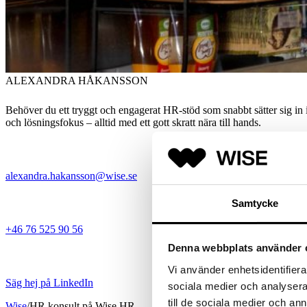
ALEXANDRA HÅKANSSON
Behöver du ett tryggt och engagerat HR-stöd som snabbt sätter sig i
och lösningsfokus – alltid med ett gott skratt nära till hands.
alexandra.hakansson@wise.se
Samtycke
+46 76 525 90 56
Denna webbplats använder 
Vi använder enhetsidentifierar
Säg hej på LinkedIn
sociala medier och analysera 
till de sociala medier och a
Wise
/
HR konsult på Wise HR