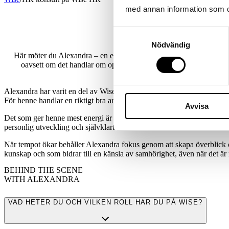
med annan information som du 
Samtyckesval
Nödvändig
Här möter du Alexandra – en engagerad HR-konsult som trivs bäst n
oavsett om det handlar om operativt HR-stöd, förändringsarbete e
Alexandra har varit en del av Wise HR i flera år och har hunnit samla
För henne handlar en riktigt bra arbetsdag om helheten – från struktu
Avvisa
Det som ger henne mest energi är att få vara med och påverka: att stött
personlig utveckling och självklart – att kunna skratta tillsammans me
När tempot ökar behåller Alexandra fokus genom att skapa överblick o
kunskap och som bidrar till en känsla av samhörighet, även när det ä
BEHIND THE SCENE
WITH ALEXANDRA
VAD HETER DU OCH VILKEN ROLL HAR DU PÅ WISE?