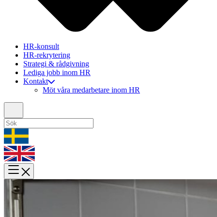
HR-konsult
HR-rekrytering
Strategi & rådgivning
Lediga jobb inom HR
Kontakt
Möt våra medarbetare inom HR