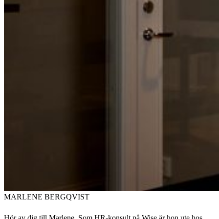
MARLENE BERGQVIST
Hör av dig till Marlene. Som HR-konsult på Wise är hon ute hos