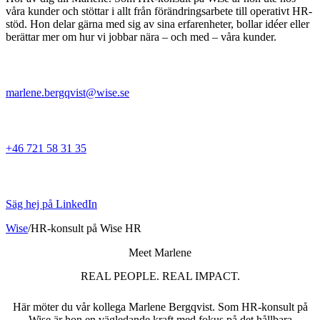
våra kunder och stöttar i allt från förändringsarbete till operativt HR-
stöd. Hon delar gärna med sig av sina erfarenheter, bollar idéer eller
berättar mer om hur vi jobbar nära – och med – våra kunder.
marlene.bergqvist@wise.se
+46 721 58 31 35
Säg hej på LinkedIn
Wise
/
HR-konsult på Wise HR
Meet Marlene
REAL PEOPLE. REAL IMPACT.
Här möter du vår kollega Marlene Bergqvist. Som HR-konsult på
Wise är hon en vägledande kraft med fokus på det hållbara