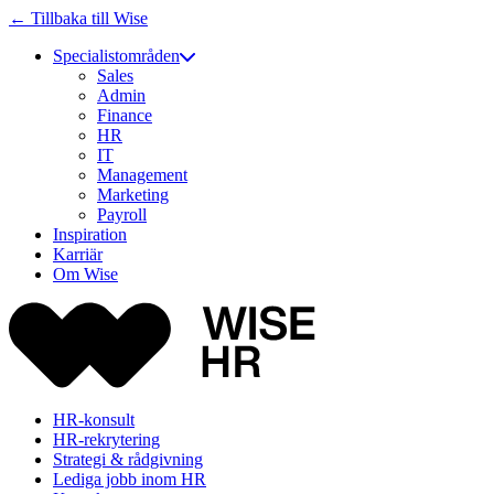
← Tillbaka till Wise
Specialistområden
Sales
Admin
Finance
HR
IT
Management
Marketing
Payroll
Inspiration
Karriär
Om Wise
HR-konsult
HR-rekrytering
Strategi & rådgivning
Lediga jobb inom HR