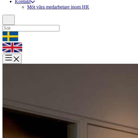
Kontakt
Möt våra medarbetare inom HR