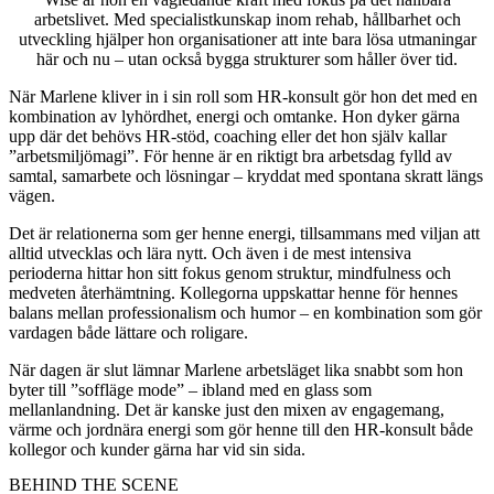
arbetslivet. Med specialistkunskap inom rehab, hållbarhet och
utveckling hjälper hon organisationer att inte bara lösa utmaningar
här och nu – utan också bygga strukturer som håller över tid.
När Marlene kliver in i sin roll som HR-konsult gör hon det med en
kombination av lyhördhet, energi och omtanke. Hon dyker gärna
upp där det behövs HR-stöd, coaching eller det hon själv kallar
”arbetsmiljömagi”. För henne är en riktigt bra arbetsdag fylld av
samtal, samarbete och lösningar – kryddat med spontana skratt längs
vägen.
Det är relationerna som ger henne energi, tillsammans med viljan att
alltid utvecklas och lära nytt. Och även i de mest intensiva
perioderna hittar hon sitt fokus genom struktur, mindfulness och
medveten återhämtning. Kollegorna uppskattar henne för hennes
balans mellan professionalism och humor – en kombination som gör
vardagen både lättare och roligare.
När dagen är slut lämnar Marlene arbetsläget lika snabbt som hon
byter till ”soffläge mode” – ibland med en glass som
mellanlandning. Det är kanske just den mixen av engagemang,
värme och jordnära energi som gör henne till den HR-konsult både
kollegor och kunder gärna har vid sin sida.
BEHIND THE SCENE