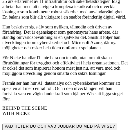
25 års erfarenhet av IT-infrastruktur och säkerhetsstrategier. Idag
arbetar han med att navigera komplexa teknikval och utveckla
lösningar som kombinerar robust säkerhet med användarvänlighet.
En balans som blir allt viktigare i en snabbt föränderlig digital värld.
Han beskriver sig själv som nyfiken, tålmodig och driven av
förändring. Det är egenskaper som genomsyrar hans arbete, där
ständig omvärldsbevakning är en självklar del. Särskilt följer han
utvecklingen inom cybersäkerhet och Microsoft Azure, där nya
möjligheter och risker hela tiden omformar spelplanen.
För Nicke handlar IT inte bara om teknik, utan om att skapa
förutsättningar för trygghet och effektivitet i hela organisationen. Det
är också det som inspirerar honom mest just nu, att vara med och
möjliggöra utveckling genom smarta och säkra lösningar.
Framåt ser han hur AI, dataanalys och cybersäkerhet kommer att
spela en allt mer central roll. Och i den utvecklingen vill han
fortsätta vara en vägledande kraft som hjälper Wise att ligga steget
före.
BEHIND THE SCENE
WITH NICKE
VAD HETER DU OCH VAD JOBBAR DU MED PÅ WISE?