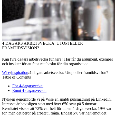
4-DAGARS ARBETSVECKA: UTOPI ELLER
FRAMTIDSVISION?
Kan fyra dagars arbetsvecka fungera? Här får du argument, exempel
och insikter för att fatta rätt beslut för din organisation.
Wise
/
Inspiration
/
4-dagars arbetsvecka: Utopi eller framtidsvision?
Table of Contents
För 4-dagarsvecka:
Emot 4-dagarsvecka:
Nyligen genomförde vi på Wise en snabb pulsmätning på LinkedIn.
Intresset är bevisligen stort med över 650 svar på 5 timmar.
Resultatet visade att 72% var helt för till en 4-dagarsvecka. 19% var
för, men det beror på arbetet i fråga. Endast 5% var helt emot det