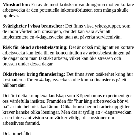
Minskad lön:
En av de mest kritiska invändningarna mot en kortare
arbetsvecka är den potentiella inkomstförlusten som många skulle
uppleva.
Svårigheter i vissa branscher:
Det finns vissa yrkesgrupper, som
de inom vården och omsorgen, där det kan vara svårt att
implementera en 4-dagarsvecka utan att påverka servicenivån.
Risk för ökad arbetsbelastning:
Det är också möjligt att en kortare
arbetsvecka kan leda till en koncentration av arbetsbelastningen på
de dagar som man faktiskt arbetar, vilket kan öka stressen och
pressen under dessa dagar.
Oklarheter kring finansiering:
Det finns även osäkerhet kring hur
kostnaderna för en 4-dagarsvecka skulle kunna finansieras på ett
hållbart sätt.
Det är i detta komplexa landskap som Köpenhamns experiment ger
oss värdefulla insikter. Framtiden för ”hur lång arbetsvecka bör vi
ha” är inte helt utstakad ännu. Olika branscher och arbetsuppgifter
kräver kanske olika lösningar. Men det är tydlig att 4-dagarsveckan
är en intressant vision som väcker viktiga diskussioner om
arbetslivets framtid.
Dela innehållet