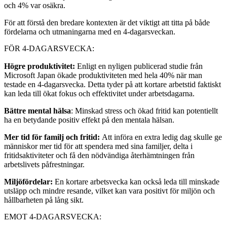
och 4% var osäkra.
För att förstå den bredare kontexten är det viktigt att titta på både
fördelarna och utmaningarna med en 4-dagarsveckan.
FÖR 4-DAGARSVECKA:
Högre produktivitet:
Enligt en nyligen publicerad studie från
Microsoft Japan ökade produktiviteten med hela 40% när man
testade en 4-dagarsvecka. Detta tyder på att kortare arbetstid faktiskt
kan leda till ökat fokus och effektivitet under arbetsdagarna.
Bättre mental hälsa
: Minskad stress och ökad fritid kan potentiellt
ha en betydande positiv effekt på den mentala hälsan.
Mer tid för familj och fritid:
Att införa en extra ledig dag skulle ge
människor mer tid för att spendera med sina familjer, delta i
fritidsaktiviteter och få den nödvändiga återhämtningen från
arbetslivets påfrestningar.
Miljöfördelar:
En kortare arbetsvecka kan också leda till minskade
utsläpp och mindre resande, vilket kan vara positivt för miljön och
hållbarheten på lång sikt.
EMOT 4-DAGARSVECKA: