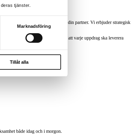
deras tjänster.
t strategiskt helhetsgrepp – så är vi din partner. Vi erbjuder strategisk
Marknadsföring
kapacitet på sikt.
ståelse och kulturell matchning – för att varje uppdrag ska leverera
Tillåt alla
erksamhet både idag och i morgon.