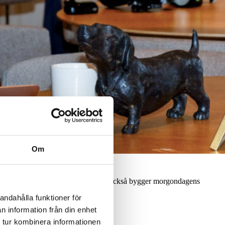
Om
te bara löser dagens utmaningar, utan också bygger morgondagens
andahålla funktioner för
n information från din enhet
 tur kombinera informationen