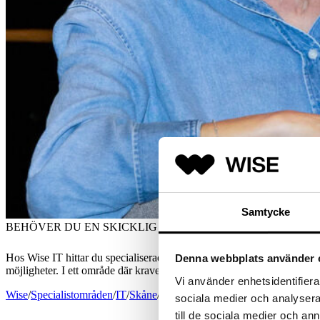
Samtycke
BEHÖVER DU EN SKICKLIG IT-KONSULT I SKÅNE?
Hos Wise IT hittar du specialiserade IT-konsulter – snabbt, precist o
Denna webbplats använder 
möjligheter. I ett område där kraven förändras snabbt är det avgörand
Vi använder enhetsidentifierar
Wise
/
Specialistområden
/
IT
/
Skåne
/
IT-konsulter
sociala medier och analysera 
till de sociala medier och a