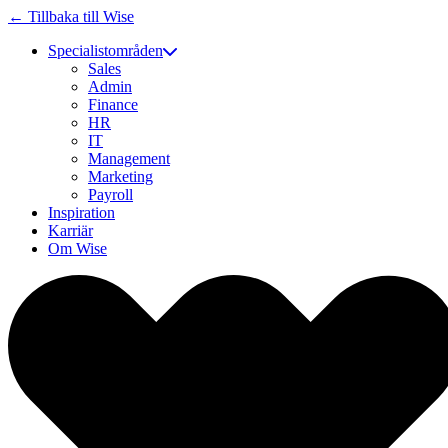
← Tillbaka till Wise
Specialistområden
Sales
Admin
Finance
HR
IT
Management
Marketing
Payroll
Inspiration
Karriär
Om Wise