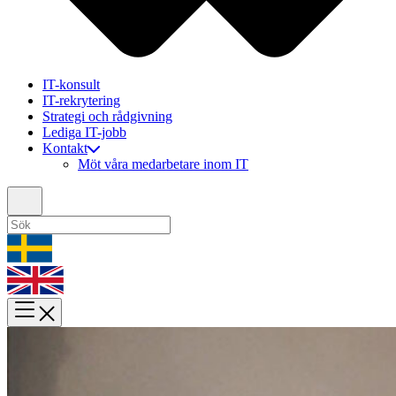
IT-konsult
IT-rekrytering
Strategi och rådgivning
Lediga IT-jobb
Kontakt
Möt våra medarbetare inom IT