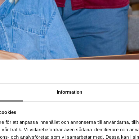
Information
ch alltid med människan i centrum. Vi vet att rätt teknisk kompetens in
cookies
e att ha en partner som ser helheten och kan agera med precision.
e för att anpassa innehållet och annonserna till användarna, tillh
vår trafik. Vi vidarebefordrar även sådana identifierare och anna
nnons- och analysföretag som vi samarbetar med. Dessa kan i sin
Specialister på IT-konsulter i Skåne