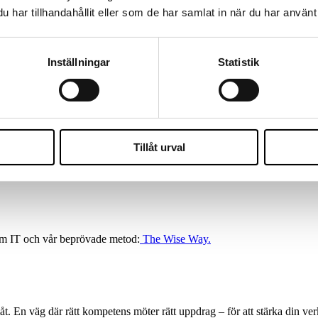
har tillhandahållit eller som de har samlat in när du har använt 
IT CONSULTANCY DONE RIGHT
n utvecklare för ett tillfälligt projekt eller en IT-arkitekt som kan ta et
Inställningar
Statistik
g som inte bara löser dina akuta behov, utan även stärker din digitala 
 lägger lika stor vikt vid teknisk bredd som personlighet, verksamhetsför
ta sig an roller som:
Tillåt urval
nom IT och vår beprövade metod:
The Wise Way.
åt. En väg där rätt kompetens möter rätt uppdrag – för att stärka din v