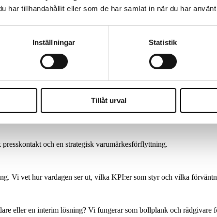
har tillhandahållit eller som de har samlat in när du har använt 
möts. Att rekrytera rätt PR-kompetens här kräver mer än ett brett nätver
affärslogiken.
munikationsfunktioner i regionen. Genom The Wise Way arbetar vi stru
Inställningar
Statistik
ktighet framför kortsiktiga lösningar. Läs mer om vad du får när du välje
Tillåt urval
isk presskontakt och en strategisk varumärkesförflyttning.
. Vi vet hur vardagen ser ut, vilka KPI:er som styr och vilka förväntni
edare eller en interim lösning? Vi fungerar som bollplank och rådgivare f