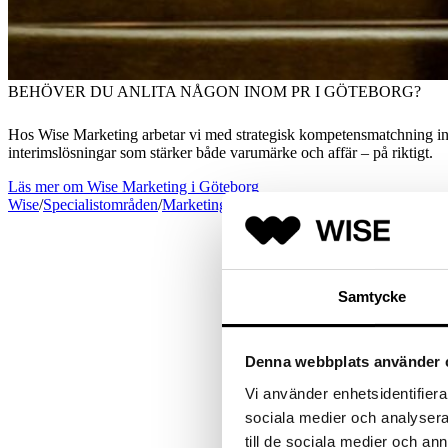
BEHÖVER DU ANLITA NÅGON INOM PR I GÖTEBORG?
Hos Wise Marketing arbetar vi med strategisk kompetensmatchning inom
interimslösningar som stärker både varumärke och affär – på riktigt.
Läs mer om Wise Marketing i Göteborg
Wise
/
Specialistområden
/
Marketing
/
Gölteborg
/
PR-tjänster
Samtycke
Det handla
Denna webbplats använder 
Vi vet hur snabbt kommunikationsl
Vi använder enhetsidentifierar
sociala medier och analysera 
till de sociala medier och a