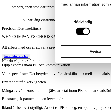
med annan information som du 
Göteborg är en stad där innovation, industri och entreprenörskap 
Samtyckesval
Vi har lång erfarenhet av att stärka marknads- och kom
Nödvändig
Precision före magkänsla
WHY COMPANIES CHOOSE WISE
Att arbeta med oss är att välja precision framför magkänsla och långsi
Avvisa
Kontakta oss här
När du väljer oss får du:
Djup expertis inom PR och kommunikation
Vi är specialister. Det betyder att vi förstår skillnaden mellan en takt
Erfarenhet från verkligheten
Många av våra konsulter har själva arbetat inom PR och marknadsföring
En strategisk partner, inte en leverantör
Ibland är behovet otydligt. Är det en PR-strateg, en operativ projektl