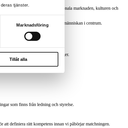
deras tjänster.
k. Det kräver förståelse för den regionala marknaden, kulturen och
kturerat, kompetensbaserat och med människan i centrum.
Marknadsföring
r oss på Wise Marketing här till höger.
Tillåt alla
ngar som finns från ledning och styrelse.
ör att definiera rätt kompetens innan vi påbörjar matchningen.