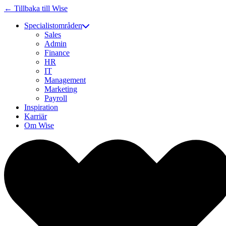
← Tillbaka till Wise
Specialistområden
Sales
Admin
Finance
HR
IT
Management
Marketing
Payroll
Inspiration
Karriär
Om Wise