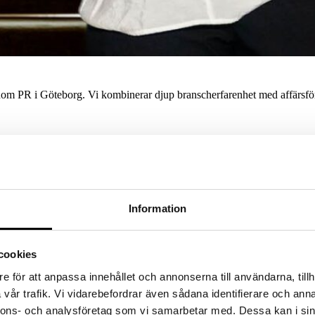
 PR i Göteborg. Vi kombinerar djup branscherfarenhet med affärsförstå
Specialister på PR-rekrytering i Göteborg
PR TALENT THAT MOVES BRANDS FORWARD
Information
Att bygga en stark PR-funktion handlar inte om att fylla en roll.
r om att stänga gapet mellan varumärkets ambition och marknadens för
cookies
andskapet förändras. Därför matchar vi inte bara kompetens mot behov.
e för att anpassa innehållet och annonserna till användarna, tillh
Local Insight. Strategic Impact.
vår trafik. Vi vidarebefordrar även sådana identifierare och anna
PR-REKRYTERING MED REGIONAL FÖRANKRING
nnons- och analysföretag som vi samarbetar med. Dessa kan i sin