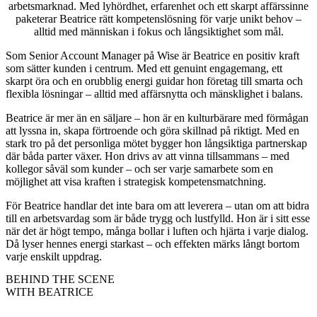
arbetsmarknad. Med lyhördhet, erfarenhet och ett skarpt affärssinne
paketerar Beatrice rätt kompetenslösning för varje unikt behov –
alltid med människan i fokus och långsiktighet som mål.
Som Senior Account Manager på Wise är Beatrice en positiv kraft
som sätter kunden i centrum. Med ett genuint engagemang, ett
skarpt öra och en orubblig energi guidar hon företag till smarta och
flexibla lösningar – alltid med affärsnytta och mänsklighet i balans.
Beatrice är mer än en säljare – hon är en kulturbärare med förmågan
att lyssna in, skapa förtroende och göra skillnad på riktigt. Med en
stark tro på det personliga mötet bygger hon långsiktiga partnerskap
där båda parter växer. Hon drivs av att vinna tillsammans – med
kollegor såväl som kunder – och ser varje samarbete som en
möjlighet att visa kraften i strategisk kompetensmatchning.
För Beatrice handlar det inte bara om att leverera – utan om att bidra
till en arbetsvardag som är både trygg och lustfylld. Hon är i sitt esse
när det är högt tempo, många bollar i luften och hjärta i varje dialog.
Då lyser hennes energi starkast – och effekten märks långt bortom
varje enskilt uppdrag.
BEHIND THE SCENE
WITH BEATRICE