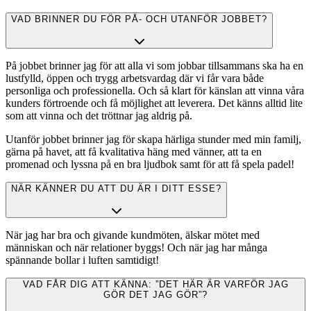
VAD BRINNER DU FÖR PÅ- OCH UTANFÖR JOBBET?
På jobbet brinner jag för att alla vi som jobbar tillsammans ska ha en
lustfylld, öppen och trygg arbetsvardag där vi får vara både
personliga och professionella. Och så klart för känslan att vinna våra
kunders förtroende och få möjlighet att leverera. Det känns alltid lite
som att vinna och det tröttnar jag aldrig på.
Utanför jobbet brinner jag för skapa härliga stunder med min familj,
gärna på havet, att få kvalitativa häng med vänner, att ta en
promenad och lyssna på en bra ljudbok samt för att få spela padel!
NÄR KÄNNER DU ATT DU ÄR I DITT ESSE?
När jag har bra och givande kundmöten, älskar mötet med
människan och när relationer byggs! Och när jag har många
spännande bollar i luften samtidigt!
VAD FÅR DIG ATT KÄNNA: ”DET HÄR ÄR VARFÖR JAG
GÖR DET JAG GÖR”?