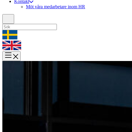
Kontakt
Möt våra medarbetare inom HR