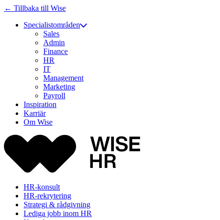
← Tillbaka till Wise
Specialistområden
Sales
Admin
Finance
HR
IT
Management
Marketing
Payroll
Inspiration
Karriär
Om Wise
HR-konsult
HR-rekrytering
Strategi & rådgivning
Lediga jobb inom HR