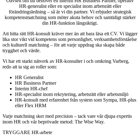
Oavsett om du behöver en interim HR Business Partner, operativ
HR-generalist eller en specialist inom arbetsrätt eller
förändringsledning – så är vi din partner. Vi erbjuder strategisk
kompetensmatchning som möter akuta behov och samtidigt stärker
din HR-funktion långsiktigt.
Att hitta rätt HR-konsult kräver mer än att bara läsa ett CV. Vi lägger
lika stor vikt vid kompetens som personlighet, verksamhetsförståelse
och kulturell matchning – för att varje uppdrag ska skapa både
trygghet och värde.
Vi har ett starkt nätverk av HR-konsulter i och omkring Varberg,
redo att ta sig an roller som:
HR Generalist
HR Business Partner
Interim HR-chef
HR-specialist inom rekrytering, arbetsrätt eller arbetsmiljö
HR-konsult med erfarenhet från system som Sympa, HR-plus
eller Flex HRM
Varje matchning sker med precision – tack vare vår djupa expertis
inom HR och vår beprövade metod: The Wise Way.
TRYGGARE HR-arbete