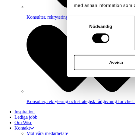
med annan information som du 
Konsulter, rekrytering och strategisk rådgivning inom e
Samtyckesval
Nödvändig
Avvisa
Konsulter, rekrytering och strategisk rådgivning för chef- 
Inspiration
Lediga jobb
Om Wise
Kontakt
Möt våra medarbetare