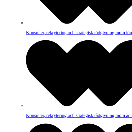
Konsulter, rekrytering och strategisk rådgivning inom lön
Konsulter, rekrytering och strategisk rådgivning inom adm