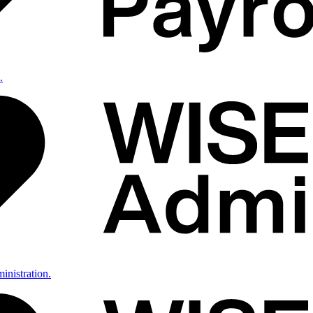
.
inistration.