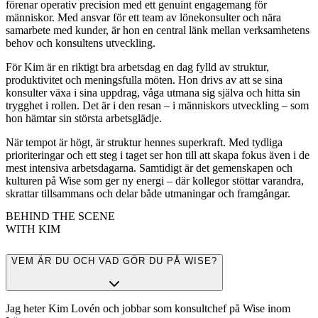
förenar operativ precision med ett genuint engagemang för
människor. Med ansvar för ett team av lönekonsulter och nära
samarbete med kunder, är hon en central länk mellan verksamhetens
behov och konsultens utveckling.
För Kim är en riktigt bra arbetsdag en dag fylld av struktur,
produktivitet och meningsfulla möten. Hon drivs av att se sina
konsulter växa i sina uppdrag, våga utmana sig själva och hitta sin
trygghet i rollen. Det är i den resan – i människors utveckling – som
hon hämtar sin största arbetsglädje.
När tempot är högt, är struktur hennes superkraft. Med tydliga
prioriteringar och ett steg i taget ser hon till att skapa fokus även i de
mest intensiva arbetsdagarna. Samtidigt är det gemenskapen och
kulturen på Wise som ger ny energi – där kollegor stöttar varandra,
skrattar tillsammans och delar både utmaningar och framgångar.
BEHIND THE SCENE
WITH KIM
VEM ÄR DU OCH VAD GÖR DU PÅ WISE?
Jag heter Kim Lovén och jobbar som konsultchef på Wise inom