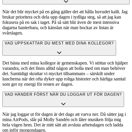
När det blir mycket på en gång gäller det att hålla huvudet kallt. Jag
brukar prioritera och dela upp dagen i tydliga steg, så att jag kan
fokusera på en sak i taget. På så sätt blir även de mest intensiva
dagarna hanterbara, och känslan när man bockar av listan är
svårslagen.
VAD UPPSKATTAR DU MEST MED DINA KOLLEGOR?
Det bästa med mina kollegor är gemenskapen. Vi stöttar och hjälper
varandra, och det finns alltid någon att bolla med om man behöver
det. Samtidigt skrattar vi mycket tillsammans – särskilt under
luncherna när det ofta dyker upp roliga historier och härliga samtal
som ger ny energi för resten av dagen.
VAD HÄNDER FÖRST NÄR DU LOGGAR UT FÖR DAGEN?
När jag loggar ut för dagen är det dags att varva ner. Då sätter jag i
mina AirPods, slår på Molly Sandén och låter musiken följa mig
hela vägen hem. Det är mitt sätt att avsluta arbetsdagen och ladda
om inför morgondagen.