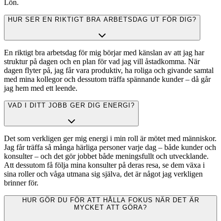
Lön.
HUR SER EN RIKTIGT BRA ARBETSDAG UT FÖR DIG?
En riktigt bra arbetsdag för mig börjar med känslan av att jag har
struktur på dagen och en plan för vad jag vill åstadkomma. När
dagen flyter på, jag får vara produktiv, ha roliga och givande samtal
med mina kollegor och dessutom träffa spännande kunder – då går
jag hem med ett leende.
VAD I DITT JOBB GER DIG ENERGI?
Det som verkligen ger mig energi i min roll är mötet med människor.
Jag får träffa så många härliga personer varje dag – både kunder och
konsulter – och det gör jobbet både meningsfullt och utvecklande.
Att dessutom få följa mina konsulter på deras resa, se dem växa i
sina roller och våga utmana sig själva, det är något jag verkligen
brinner för.
HUR GÖR DU FÖR ATT HÅLLA FOKUS NÄR DET ÄR
MYCKET ATT GÖRA?