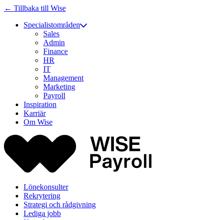
← Tillbaka till Wise
Specialistområden
Sales
Admin
Finance
HR
IT
Management
Marketing
Payroll
Inspiration
Karriär
Om Wise
Lönekonsulter
Rekrytering
Strategi och rådgivning
Lediga jobb