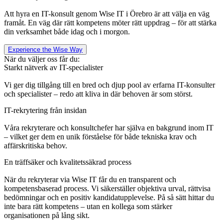
Att hyra en IT-konsult genom Wise IT i Örebro är att välja en väg
framåt. En väg där rätt kompetens möter rätt uppdrag – för att stärka
din verksamhet både idag och i morgon.
Experience the Wise Way
När du väljer oss får du:
Starkt nätverk av IT-specialister
Vi ger dig tillgång till en bred och djup pool av erfarna IT-konsulter
och specialister – redo att kliva in där behoven är som störst.
IT-rekrytering från insidan
Våra rekryterare och konsultchefer har själva en bakgrund inom IT
– vilket ger dem en unik förståelse för både tekniska krav och
affärskritiska behov.
En träffsäker och kvalitetssäkrad process
När du rekryterar via
Wise
IT får du en transparent och
kompetensbaserad process. Vi säkerställer objektiva urval, rättvisa
bedömningar och en positiv kandidatupplevelse. På så sätt hittar du
inte bara rätt kompetens – utan en kollega som stärker
organisationen på lång sikt.