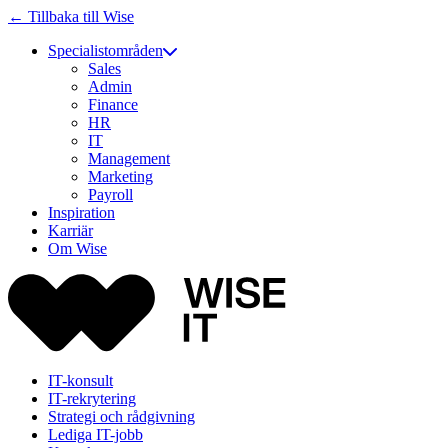
← Tillbaka till Wise
Specialistområden
Sales
Admin
Finance
HR
IT
Management
Marketing
Payroll
Inspiration
Karriär
Om Wise
IT-konsult
IT-rekrytering
Strategi och rådgivning
Lediga IT-jobb