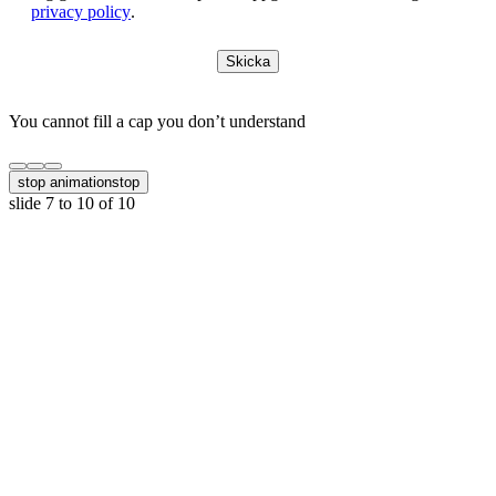
privacy policy
.
Skicka
You cannot fill a cap you don’t understand
stop animation
stop
slide
7 to 10
of 10